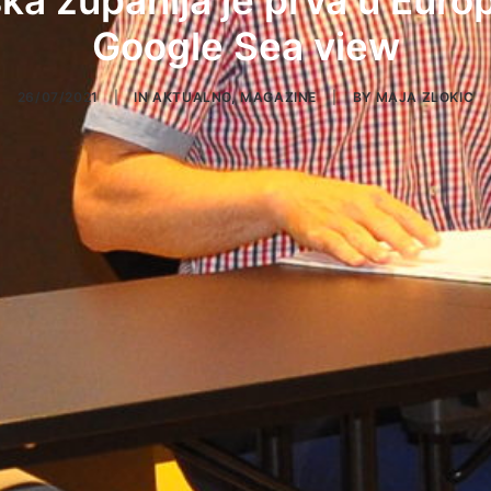
ka županija je prva u Europi
Google Sea view
26/07/2021
|
IN
AKTUALNO
,
MAGAZINE
|
BY
MAJA ZLOKIC