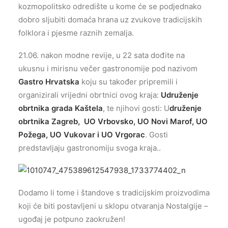
kozmopolitsko odredište u kome će se podjednako
dobro sljubiti domaća hrana uz zvukove tradicijskih
folklora i pjesme raznih zemalja.
21.06. nakon modne revije, u 22 sata dođite na
ukusnu i mirisnu večer gastronomije pod nazivom
Gastro Hrvatska
koju su također pripremili i
organizirali vrijedni obrtnici ovog kraja:
Udruženje
obrtnika grada Kaštela
, te njihovi gosti: U
druženje
obrtnika Zagreb, UO Vrbovsko, UO Novi Marof, UO
Požega, UO Vukovar i UO Vrgorac
. Gosti
predstavljaju gastronomiju svoga kraja..
Dodamo li tome i štandove s tradicijskim proizvodima
koji će biti postavljeni u sklopu otvaranja Nostalgije –
ugođaj je potpuno zaokružen!