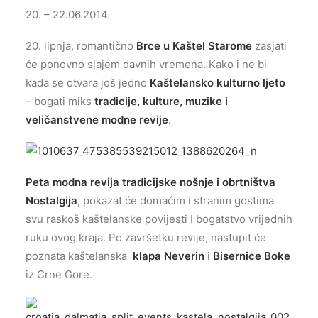
20. – 22.06.2014.
20. lipnja, romantično
Brce u Kaštel Starome
zasjati
će ponovno sjajem davnih vremena. Kako i ne bi
kada se otvara još jedno
Kaštelansko kulturno ljeto
– bogati miks
tradicije, kulture, muzike i
veličanstvene modne revije
.
Peta modna revija tradicijske nošnje i obrtništva
Nostalgija
, pokazat će domaćim i stranim gostima
svu raskoš kaštelanske povijesti I bogatstvo vrijednih
ruku ovog kraja. Po završetku revije, nastupit će
poznata kaštelanska
klapa Neverin
i
Bisernice Boke
iz Crne Gore.