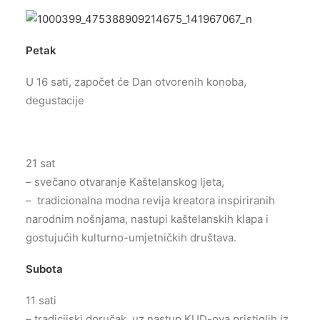
Petak
U 16 sati, započet će Dan otvorenih konoba,
degustacije
21 sat
– svečano otvaranje Kaštelanskog ljeta,
– tradicionalna modna revija kreatora inspiriranih
narodnim nošnjama, nastupi kaštelanskih klapa i
gostujućih kulturno-umjetničkih društava.
Subota
11 sati
– tradicijski doručak, uz nastup KUD-ova pristiglih iz