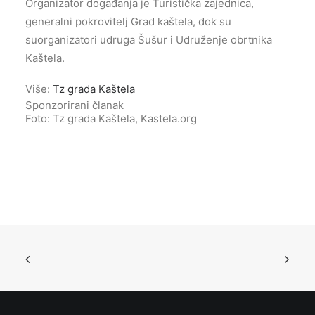
Organizator događanja je Turistička zajednica,
generalni pokrovitelj Grad kaštela, dok su
suorganizatori udruga Šušur i Udruženje obrtnika
Kaštela.
Više:
Tz grada Kaštela
Sponzorirani članak
Foto: Tz grada Kaštela, Kastela.org
Nastavkom pregledavanja slažete se sa korištenjem
kolačića.