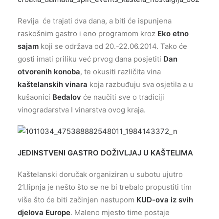
Revija će trajati dva dana, a biti će ispunjena
raskošnim gastro i eno programom kroz
Eko etno
sajam
koji se održava od 20.-22.06.2014. Tako će
gosti imati priliku već prvog dana posjetiti
Dan
otvorenih konoba
, te okusiti različita vina
kaštelanskih vinara
koja razbuđuju sva osjetila a u
kušaonici
Bedalov
će naučiti sve o tradiciji
vinogradarstva I vinarstva ovog kraja.
JEDINSTVENI GASTRO DOŽIVLJAJ U KAŠTELIMA
Kaštelanski doručak organiziran u subotu ujutro
21.lipnja je nešto što se ne bi trebalo propustiti tim
više što će biti začinjen nastupom
KUD-ova iz svih
djelova Europe
. Maleno mjesto time postaje