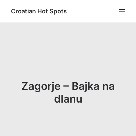
Croatian Hot Spots
Aktivni odmor
Gastro
Destinacije
Lifestyle
Magazin
Zagorje – Bajka na
Blog
dlanu
O nama
Search