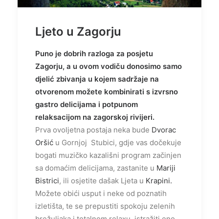
Ljeto u Zagorju
Puno je dobrih razloga za posjetu
Zagorju, a u ovom vodiču donosimo samo
djelić zbivanja u kojem sadržaje na
otvorenom možete kombinirati s izvrsno
gastro delicijama i potpunom
relaksacijom na zagorskoj rivijeri.
Prva ovoljetna postaja neka bude
Dvorac
Oršić
u Gornjoj Stubici, gdje vas dočekuje
bogati muzičko kazališni program začinjen
sa domaćim delicijama, zastanite u
Mariji
Bistrici
, ili osjetite dašak Ljeta u
Krapini.
Možete obići usput i neke od poznatih
izletišta, te se prepustiti spokoju zelenih
brežuljaka i totalnom relaxu, istražiti eno