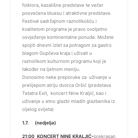
folklora, kazališne predstave te večer
posvećena bluesu i atraktivne predstave.
Festival sadržajnom raznolikošću i
kvalitetom programa je pravo ovoljetno
osvježenje kontinentalne ponude. Možete
spojiti dnevni izlet sa potragom za gastro
blagom Gupčeva kraja i uživati u
raznolikom kulturnom programu koji je
također na ljetnom meniju.
Donosimo neke preporuke za uživanje u
prelijepom atriju dvorca Oršić (predstava
Tetatra Exit, koncert Nine Kraljić, kao i
uživanje u etno glazbi mladih glazbenika iz
cijelog svijeta)
1.7. (nedjelja)
21:00
KONCERT
NINE KRALJIĆ-
prekrasan