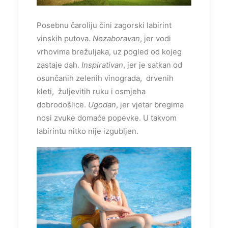
Posebnu čaroliju čini zagorski labirint
vinskih putova.
Nezaboravan
, jer vodi
vrhovima brežuljaka, uz pogled od kojeg
zastaje dah.
Inspirativan
, jer je satkan od
osunčanih zelenih vinograda, drvenih
kleti, žuljevitih ruku i osmjeha
dobrodošlice.
Ugodan
, jer vjetar bregima
nosi zvuke domaće popevke. U takvom
labirintu nitko nije izgubljen.