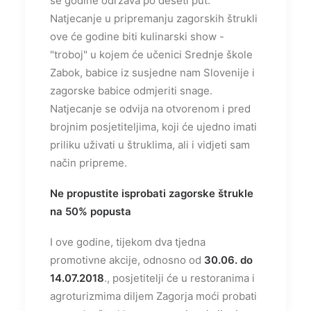
se godine održava po deseti put.
Natjecanje u pripremanju zagorskih štrukli
ove će godine biti kulinarski show -
"troboj" u kojem će učenici Srednje škole
Zabok, babice iz susjedne nam Slovenije i
zagorske babice odmjeriti snage.
Natjecanje se odvija na otvorenom i pred
brojnim posjetiteljima, koji će ujedno imati
priliku uživati u štruklima, ali i vidjeti sam
način pripreme.
Ne propustite isprobati zagorske štrukle
na 50% popusta
I ove godine, tijekom dva tjedna
promotivne akcije, odnosno od
30.06. do
14.07.2018
., posjetitelji će u restoranima i
agroturizmima diljem Zagorja moći probati