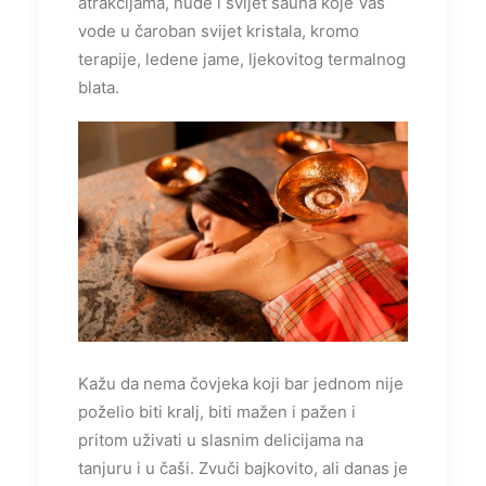
atrakcijama, nude i svijet sauna koje Vas
vode u čaroban svijet kristala, kromo
terapije, ledene jame, ljekovitog termalnog
blata.
Kažu da nema čovjeka koji bar jednom nije
poželio biti kralj, biti mažen i pažen i
pritom uživati u slasnim delicijama na
tanjuru i u čaši. Zvuči bajkovito, ali danas je