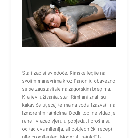
Stari zapisi svjedoče. Rimske legije na
svojim manevrima kroz Panoniju obavezno
su se zaustavljale na zagorskim bregima.
Kraljevi uživanja, stari Rimljani znali su
kakav će utjecaj termalna voda izazvati na
izmorenim ratnicima. Dodir topline vidao je
rane i vraćao vjeru u pobjedu. I prošla su
od tad dva milenija, ali pobjednički recept
nije promijenjen. Moderni „ratnici“ iz