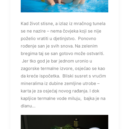
Kad život stisne, a izlaz iz mračnog tunela
se ne nazire – nema čovjeka koji se nije
poželio vratiti u djetinjstvo. Ponovno
rođenje san je svih snova. Na zelenim
bregima taj se san gotovo može ostvariti.
Jer tko god je bar jednom uronio u
zagorske termalne izvore, osjećao se kao
da kreće ispočetka. Bliski susret s vrućim
mineralima iz dubine zemljine utrobe –
karta je za osjećaj novog rađanja. I dok
kapljice termalne vode miluju, bajka je na
dlanu…