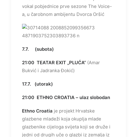
vokal pobjednice prve sezone The Voice-
a, u čarobnom ambijentu Dvorca Oršić
7.7. (subota)
21:00
TEATAR EXIT
„PLUĆA“
(Amar
Bukvić i Jadranka Đokić)
17.7. (utorak)
21:00
ETHNO CROATIA
– ulaz slobodan
Ethno Croatia
je projekt Hrvatske
glazbene mladeži koja okuplja mlade
glazbenike cijeloga svijeta koji se druže i
jedni od drugih uče o glazbi iz zemalja iz