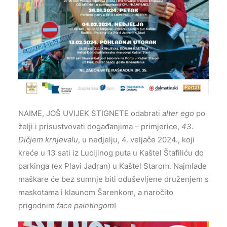
NAIME, JOŠ UVIJEK STIGNETE odabrati
alter ego
po
želji i prisustvovati događanjima – primjerice,
43.
Dičjem krnjevalu
, u nedjelju, 4. veljače 2024., koji
kreće u 13 sati iz Lucijinog puta u Kaštel Štafiliću do
parkinga (ex Plavi Jadran) u Kaštel Starom. Najmlađe
maškare će bez sumnje biti oduševljene druženjem s
maskotama i klaunom Šarenkom, a naročito
prigodnim
face paintingom
!