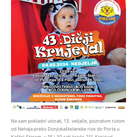
Na sam pokladni utorak, 13. veljače, poznatom rutom
od Nehaja preko Donjokaštelanske rive do Porta u
Kaštel Starom, u 15 i 30 sati kreće
211. Krnjeval