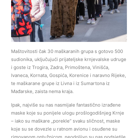
Maštovitosti čak 30 maškaranih grupa s gotovo 500
sudionika, uključujući prijateljske krnjevalske udruge
i goste iz Trogira, Zadra, Primoštena, Vinišća,
Ivaneca, Kornata, Gospića, Korenice i naravno Rijeke,
te maškarane grupe iz Livna i iz Sumartona iz
Mađarske, zaista nema kraja.
Ipak, najviše su nas nasmijale fantastično izrađene
maske koje su ponijele ulogu prošlogodišnjeg Krnje
– iako su maškare „porekle“ svaku sličnost, maske
koje su se dovezle u ratnom avionu i osuđene su
rimovanom optužnicom, neodoljivo su nas podsjetile