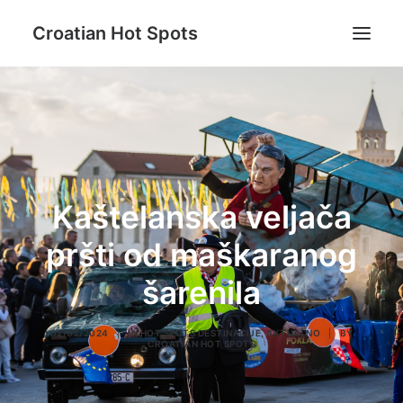
Croatian Hot Spots
Aktivni odmor
Gastro
Destinacije
Lifestyle
Kaštelanska veljača
Magazin
pršti od maškaranog
Blog
šarenila
O nama
02/02/2024
|
IN
HOT SPOTS DESTINACIJE
,
AKTUALNO
|
BY
CROATIAN HOT SPOTS
Search