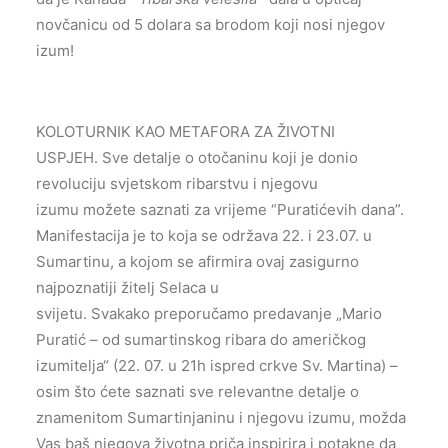
novčanicu od 5 dolara sa brodom koji nosi njegov
izum!
KOLOTURNIK KAO METAFORA ZA ŽIVOTNI
USPJEH. Sve detalje o otočaninu koji je donio
revoluciju svjetskom ribarstvu i njegovu
izumu možete saznati za vrijeme “Puratićevih dana”.
Manifestacija je to koja se održava 22. i 23.07. u
Sumartinu, a kojom se afirmira ovaj zasigurno
najpoznatiji žitelj Selaca u
svijetu. Svakako preporučamo predavanje „Mario
Puratić – od sumartinskog ribara do američkog
izumitelja“ (22. 07. u 21h ispred crkve Sv. Martina) –
osim što ćete saznati sve relevantne detalje o
znamenitom Sumartinjaninu i njegovu izumu, možda
Vas baš njegova životna priča inspirira i potakne da