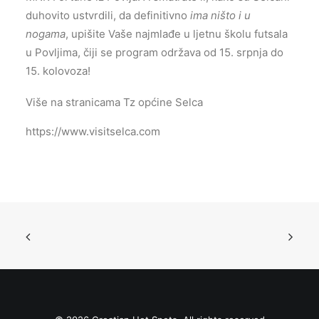
duhovito ustvrdili, da definitivno
ima ništo i u
nogama
, upišite Vaše najmlađe u ljetnu školu futsala
u Povljima, čiji se program održava od 15. srpnja do
15. kolovoza!
Više na stranicama Tz općine Selca
https://www.visitselca.com