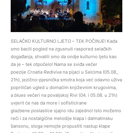
SELAČKO KULTURNO LJETO – TEK POČINJE! Kada
smo bacili pogled na zgusnuti raspored selačkih
događanja, shvatili smo da ondje kulturno ljeto kao
da je – tek otpočelo! Nama se sviđa večer
poezije
Croatia Rediviva
na pijaci u Selcima (05.08.,
21h), jezično-pjesnička smotra koja već odavno uživa
popriličan ugled u domaćim književnim krugovima,
a
blues
večeri na povaljskoj Rivi (04. i 05.08. u 21h)
uvjerit će nas da more i sofisticirane
glazbene
poslastice
sjajno idu zajedno! Isto možemo
reći i za nostalgične melodije klapa i dalmatinsku
šansonu, stoga nemojte propustiti nastup klape