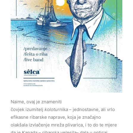
Naime, ovaj je znameniti
čovjek izumitelj
koloturnika
– jednostavne, ali vrlo
efikasne ribarske naprave, koja je značajno
olakšala izvlačenje mreža plivarica, i to do te mjere
da je Kanada –
ribarska velesila
– dala u opticaj