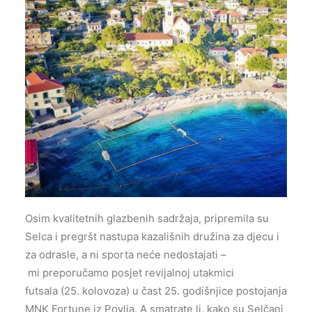
Osim kvalitetnih glazbenih sadržaja, pripremila su
Selca i pregršt nastupa kazališnih družina za djecu i
za odrasle, a ni sporta neće nedostajati –
mi preporučamo posjet revijalnoj utakmici
futsala (25. kolovoza) u čast 25. godišnjice postojanja
MNK Fortune iz Povlja. A smatrate li, kako su Selčani