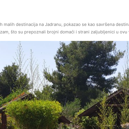
ih malih destinacija na Jadranu, pokazao se kao savršena destinac
rizam, što su prepoznali brojni domaći i strani zaljubljenici u ov