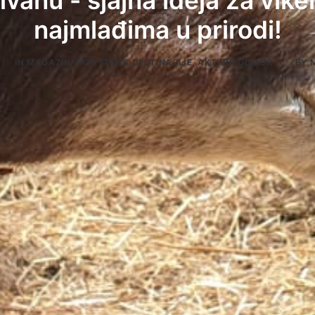
vanu - sjajna ideja za vike
najmlađima u prirodi!
|
IN
MAGAZIN
,
HOT SPOTS DESTINACIJE
,
AKTIVNI ODMOR
|
BY