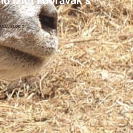
nd izlet i boravak s
MAJA ZLOKIC