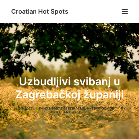
Croatian Hot Spots
Aktivni odmor
Gastro
Destinacije
Lifestyle
Uzbudljivi svibanj u
Magazin
Zagrebačkoj županiji
Blog
O nama
14/05/2015
|
IN
HOT SPOTS DESTINACIJE
,
AKTIVNI ODMOR
|
BY
CROATIAN HOT SPOTS
Search