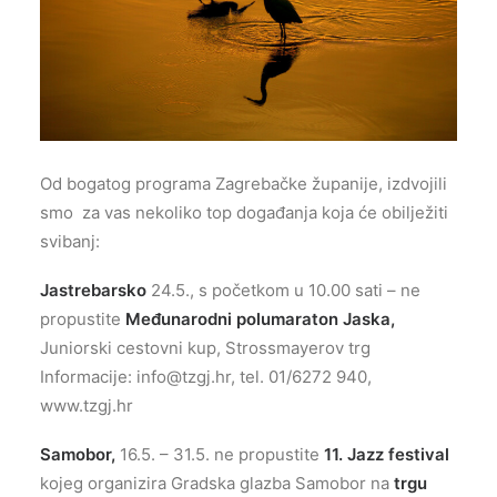
Od bogatog programa Zagrebačke županije, izdvojili
smo za vas nekoliko top događanja koja će obilježiti
svibanj:
Jastrebarsko
24.5., s početkom u 10.00 sati – ne
propustite
Međunarodni polumaraton Jaska,
Juniorski cestovni kup, Strossmayerov trg
Informacije:
info@tzgj.hr
, tel. 01/6272 940,
www.tzgj.hr
Samobor,
16.5. – 31.5. ne propustite
11. Jazz festival
kojeg organizira Gradska glazba Samobor na
trgu