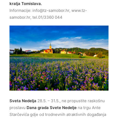
kralja Tomislava.
Informacije:
info@tz-samobor.hr
, www.tz-
samobor.hr, tel.01/3360 044
Sveta Nedelja
28.5. – 31.5., ne propustite raskošnu
proslavu
Dana grada Svete Nedelje
na trgu Ante
Starčevića gdje od trodnevnih atraktivnih događanja