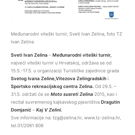
Međunarodni viteški turnir, Sveti Ivan Zelina, foto TZ
Ivan Zelina
Sveti Ivan Zelina
–
Međunarodni viteški turnir,
najveći viteški turnir u Hrvatskoj, održava se od
15.5.-17.5. u organizaciji Turističke zajednice grada
Svetog Ivana Zeline,Vitezova Zelingradskih
i
Sportsko rekreacijskog centra Zelina.
Od 29.5. –
31.5. održati će se
Moto susreti Zelina
2015, kao i
recital suvremenog kajkavskog pjesništva
Dragutin
Domjanić
–
Kaj V Zelini.
Sve informacije na:
tzg@zelina.hr
, www.tz-zelina.hr,
tel.01/2061 808