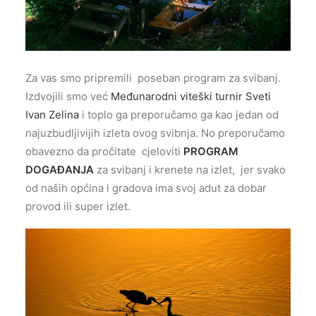
Za vas smo pripremili poseban program za svibanj.
Izdvojili smo već
Međunarodni viteški turnir Sveti
Ivan Zelina
i toplo ga preporučamo ga kao jedan od
najuzbudljivijih izleta ovog svibnja. No preporučamo
obavezno da pročitate cjeloviti
PROGRAM
DOGAĐANJA
za svibanj i krenete na izlet, jer svako
od naših općina i gradova ima svoj adut za dobar
provod ili super izlet.