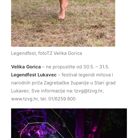
Legendfest, fotoTZ Velika Gorica
Velika Gorica
– ne propustite od 30.5. – 31.5.
Legendfest Lukavec
– festival legendi mitova i
narodnih priča Zagrebačke županije u Stari grad
Lukavec. Sve informacije na:
tzvg@tzvg.hr
,
www.tzvg.hr, tel. 01/6259 800