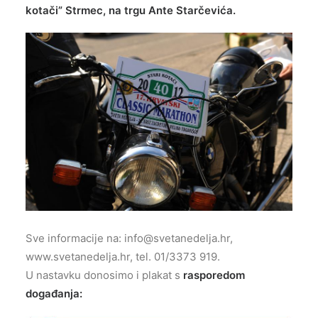
kotači”
Strmec, na trgu Ante Starčevića.
Sve informacije na:
info@svetanedelja.hr
,
www.svetanedelja.hr, tel. 01/3373 919.
U nastavku donosimo i plakat s
rasporedom
događanja: