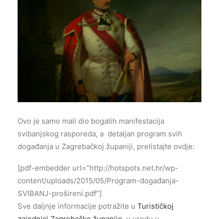
Ovo je samo mali dio bogatih manifestacija
svibanjskog rasporeda, a detaljan program svih
događanja u Zagrebačkoj županiji, prelistajte ovdje:
[pdf-embedder url=”http://hotspots.net.hr/wp-
content/uploads/2015/05/Program-događanja-
SVIBANJ-prošireni.pdf”]
Sve daljnje informacije potražite u
Turističkoj
zajednici Zagrebačke županije,
u uredu u