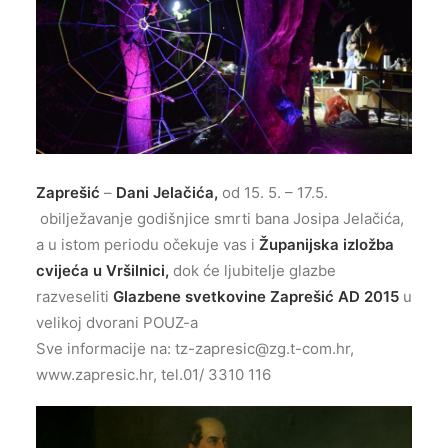
Zaprešić
–
Dani Jelačića,
od 15. 5. – 17.5.
obilježavanje godišnjice smrti bana Josipa Jelačića,
a u istom periodu očekuje vas i
Županijska izložba
cvijeća u Vršilnici,
dok će ljubitelje glazbe
razveseliti
Glazbene svetkovine Zaprešić AD 2015
u
velikoj dvorani POUZ-a
Sve informacije na:
tz-zapresic@zg.t-com.hr
,
www.zapresic.hr, tel.01/ 3310 116