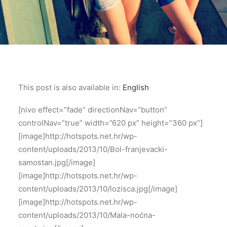
This post is also available in:
English
[nivo effect=”fade” directionNav=”button”
controlNav=”true” width=”620 px” height=”360 px”]
[image]http://hotspots.net.hr/wp-
content/uploads/2013/10/Bol-franjevacki-
samostan.jpg[/image]
[image]http://hotspots.net.hr/wp-
content/uploads/2013/10/lozisca.jpg[/image]
[image]http://hotspots.net.hr/wp-
content/uploads/2013/10/Mala-noćna-