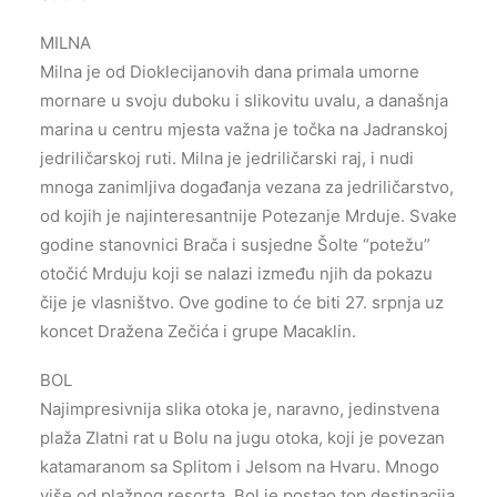
MILNA
Milna je od Dioklecijanovih dana primala umorne
mornare u svoju duboku i slikovitu uvalu, a današnja
marina u centru mjesta važna je točka na Jadranskoj
jedriličarskoj ruti. Milna je jedriličarski raj, i nudi
mnoga zanimljiva događanja vezana za jedriličarstvo,
od kojih je najinteresantnije Potezanje Mrduje. Svake
godine stanovnici Brača i susjedne Šolte “potežu”
otočić Mrduju koji se nalazi između njih da pokazu
čije je vlasništvo. Ove godine to će biti 27. srpnja uz
koncet Dražena Zečića i grupe Macaklin.
BOL
Najimpresivnija slika otoka je, naravno, jedinstvena
plaža Zlatni rat u Bolu na jugu otoka, koji je povezan
katamaranom sa Splitom i Jelsom na Hvaru. Mnogo
više od plažnog resorta, Bol je postao top destinacija