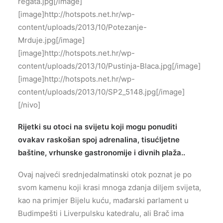
regata.jpg[/image]
[image]http://hotspots.net.hr/wp-
content/uploads/2013/10/Potezanje-
Mrduje.jpg[/image]
[image]http://hotspots.net.hr/wp-
content/uploads/2013/10/Pustinja-Blaca.jpg[/image]
[image]http://hotspots.net.hr/wp-
content/uploads/2013/10/SP2_5148.jpg[/image]
[/nivo]
Rijetki su otoci na svijetu koji mogu ponuditi
ovakav raskošan spoj adrenalina, tisućljetne
baštine, vrhunske gastronomije i divnih plaža..
Ovaj najveći srednjedalmatinski otok poznat je po
svom kamenu koji krasi mnoga zdanja diljem svijeta,
kao na primjer Bijelu kuću, mađarski parlament u
Budimpešti i Liverpulsku katedralu, ali Brač ima