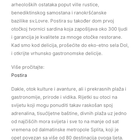
arheoloških ostataka poput ville rustice,
benediktinskog samostana i ranokršćanske
bazilike sv.Lovre. Postira su također dom prvoj
otočkoj tvornici sardina koja zapošljava oko 300 ljudi
i garancija je kvalitete za mnoge otočke restorane.
Kad smo kod delicija, prošećite do eko-etno sela Dol,
i otkrijte vrhunsko gastronomske delicije.
Više pročitajte:
Postira
Dakle, otok kulture i avanture, ali i prekrasnih plaža i
gastronomije, prirode i vidika. Rijetki su otoci na
svijetu koji mogu ponuditi takav raskošan spoj
adrenalina, tisućljetne baštine, divnih plaža uz jedno
od najčišćih mora svijeta i sve to na manje od sat
vremena od dalmatinske metropole Splita, koji je
opet povezan sa više od 80 destinacija ovoga ljeta.