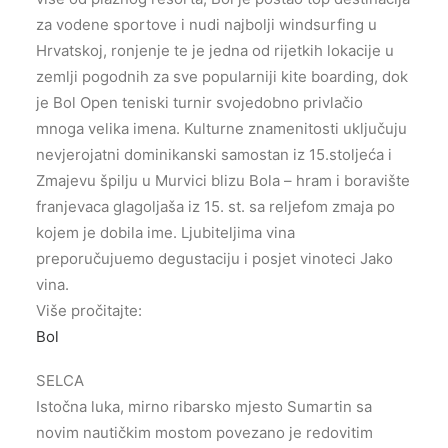
za vodene sportove i nudi najbolji windsurfing u
Hrvatskoj, ronjenje te je jedna od rijetkih lokacije u
zemlji pogodnih za sve popularniji kite boarding, dok
je Bol Open teniski turnir svojedobno privlačio
mnoga velika imena. Kulturne znamenitosti uključuju
nevjerojatni dominikanski samostan iz 15.stoljeća i
Zmajevu špilju u Murvici blizu Bola – hram i boravište
franjevaca glagoljaša iz 15. st. sa reljefom zmaja po
kojem je dobila ime. Ljubiteljima vina
preporučujuemo degustaciju i posjet vinoteci Jako
vina.
Više pročitajte:
Bol
SELCA
Istočna luka, mirno ribarsko mjesto Sumartin sa
novim nautičkim mostom povezano je redovitim