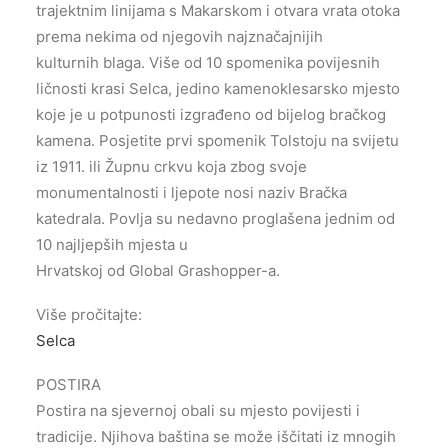
trajektnim linijama s Makarskom i otvara vrata otoka
prema nekima od njegovih najznačajnijih
kulturnih blaga. Više od 10 spomenika povijesnih
ličnosti krasi Selca, jedino kamenoklesarsko mjesto
koje je u potpunosti izgrađeno od bijelog bračkog
kamena. Posjetite prvi spomenik Tolstoju na svijetu
iz 1911. ili Župnu crkvu koja zbog svoje
monumentalnosti i ljepote nosi naziv Bračka
katedrala. Povlja su nedavno proglašena jednim od
10 najljepših mjesta u
Hrvatskoj od Global Grashopper-a.
Više pročitajte:
Selca
POSTIRA
Postira na sjevernoj obali su mjesto povijesti i
tradicije. Njihova baština se može iščitati iz mnogih