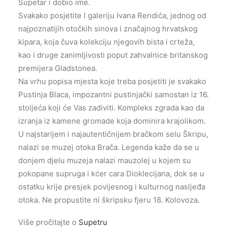
Supetar i dobio ime.
Svakako posjetite I galeriju Ivana Rendića, jednog od
najpoznatijih otočkih sinova i značajnog hrvatskog
kipara, koja čuva kolekciju njegovih bista i crteža,
kao i druge zanimljivosti poput zahvalnice britanskog
premijera Gladstonea.
Na vrhu popisa mjesta koje treba posjetiti je svakako
Pustinja Blaca, impozantni pustinjački samostan iz 16.
stoljeća koji će Vas zadiviti. Kompleks zgrada kao da
izranja iz kamene gromade koja dominira krajolikom.
U najstarijem i najautentičnijem bračkom selu Škripu,
nalazi se muzej otoka Brača. Legenda kaže da se u
donjem djelu muzeja nalazi mauzolej u kojem su
pokopane supruga i kćer cara Dioklecijana, dok se u
ostatku krije presjek povijesnog i kulturnog nasljeđa
otoka. Ne propustite ni škripsku fjeru 18. Kolovoza.
Više pročitajte o
Supetru