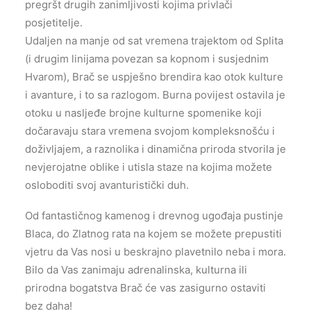
pregršt drugih zanimljivosti kojima privlači
posjetitelje.
Udaljen na manje od sat vremena trajektom od Splita
(i drugim linijama povezan sa kopnom i susjednim
Hvarom), Brač se uspješno brendira kao otok kulture
i avanture, i to sa razlogom. Burna povijest ostavila je
otoku u nasljeđe brojne kulturne spomenike koji
dočaravaju stara vremena svojom kompleksnošću i
doživljajem, a raznolika i dinamična priroda stvorila je
nevjerojatne oblike i utisla staze na kojima možete
osloboditi svoj avanturistički duh.
Od fantastičnog kamenog i drevnog ugođaja pustinje
Blaca, do Zlatnog rata na kojem se možete prepustiti
vjetru da Vas nosi u beskrajno plavetnilo neba i mora.
Bilo da Vas zanimaju adrenalinska, kulturna ili
prirodna bogatstva Brač će vas zasigurno ostaviti
bez daha!