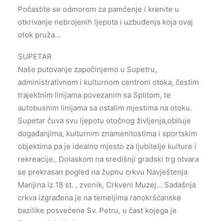
Počastite se odmorom za pamćenje i krenite u
otkrivanje nebrojenih ljepota i uzbuđenja koja ovaj
otok pruža…
SUPETAR
Naše putovanje započinjemo u Supetru,
administrativnom i kulturnom centrom otoka, čestim
trajektnim linijama povezanim sa Splitom, te
autobusnim linijama sa ostalim mjestima na otoku.
Supetar čuva svu ljepotu otočnog življenja,obiluje
događanjima, kulturnim znamenitostima i sportskim
objektima pa je idealno mjesto za ljubitelje kulture i
rekreacije., Dolaskom na središnji gradski trg otvara
se prekrasan pogled na župnu crkvu Navještenja
Marijina iz 18 st. , zvonik, Crkveni Muzej… Sadašnja
crkva izgrađena je na temeljima ranokršćanske
bazilike posvećene Sv. Petru, u čast kojega je