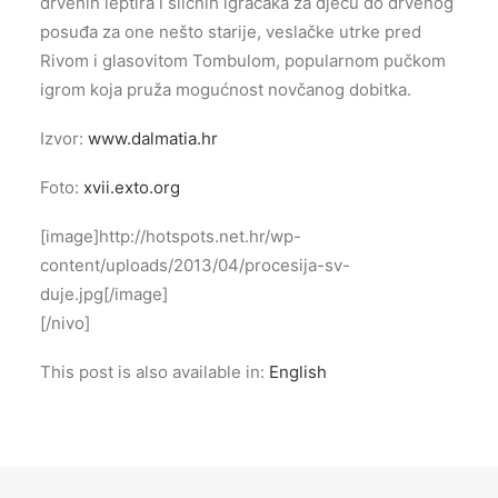
drvenih leptira i sličnih igračaka za djecu do drvenog
posuđa za one nešto starije, veslačke utrke pred
Rivom i glasovitom Tombulom, popularnom pučkom
igrom koja pruža mogućnost novčanog dobitka.
Izvor:
www.dalmatia.hr
Foto:
xvii.exto.org
[image]http://hotspots.net.hr/wp-
content/uploads/2013/04/procesija-sv-
duje.jpg[/image]
[/nivo]
This post is also available in:
English