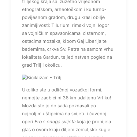
triljskog kraja sa izuzetno vrijednom
etnografskom, arheološkom i kulturno-
povijesnom građom, drugu krasi obilje
zanimljivosti: Tilurium, rimski vojni logor
sa vojničkim spavaonicama, cisternom,
ostacima mozaika, kipom Gaj Liberija te
bedemima, crkva Sv. Petra na samom vrhu
lokaliteta Gardun, te jedinstven pogled na
grad Trilj i okolicu.
Ukoliko ste u odličnoj vozačkoj formi,
nemojte zaobići ni 36 km udaljenu Vrliku!
Možda ste je do sada poznavali po
najboljim uštipcima na svijetu i čuvenoj
operi
Ero s onoga svijeta
koja je pronijela
glas o ovom kraju diljem zemaljske kugle,