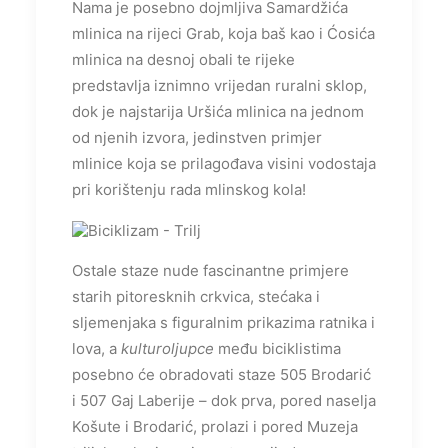
Nama je posebno dojmljiva Samardžića
mlinica na rijeci Grab, koja baš kao i Ćosića
mlinica na desnoj obali te rijeke
predstavlja iznimno vrijedan ruralni sklop,
dok je najstarija Uršića mlinica na jednom
od njenih izvora, jedinstven primjer
mlinice koja se prilagođava visini vodostaja
pri korištenju rada mlinskog kola!
Ostale staze nude fascinantne primjere
starih pitoresknih crkvica, stećaka i
sljemenjaka s figuralnim prikazima ratnika i
lova, a
kulturoljupce
među biciklistima
posebno će obradovati staze 505 Brodarić
i 507 Gaj Laberije – dok prva, pored naselja
Košute i Brodarić, prolazi i pored Muzeja