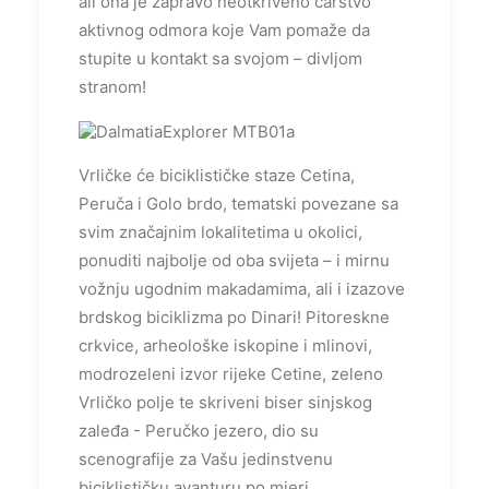
ali ona je zapravo neotkriveno carstvo
aktivnog odmora koje Vam pomaže da
stupite u kontakt sa svojom – divljom
stranom!
Vrličke će biciklističke staze Cetina,
Peruča i Golo brdo, tematski povezane sa
svim značajnim lokalitetima u okolici,
ponuditi najbolje od oba svijeta – i mirnu
vožnju ugodnim makadamima, ali i izazove
brdskog biciklizma po Dinari! Pitoreskne
crkvice, arheološke iskopine i mlinovi,
modrozeleni izvor rijeke Cetine, zeleno
Vrličko polje te skriveni biser sinjskog
zaleđa - Peručko jezero, dio su
scenografije za Vašu jedinstvenu
biciklističku avanturu po mjeri.