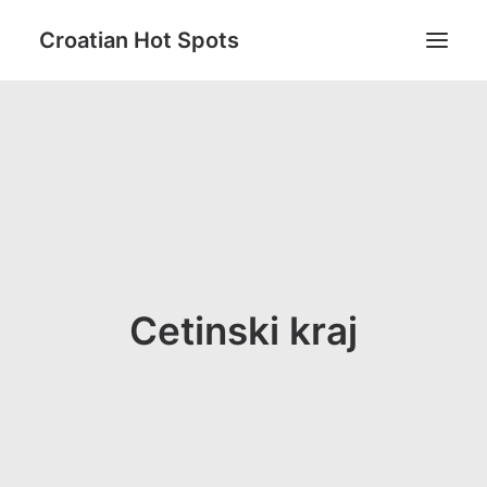
Croatian Hot Spots
Aktivni odmor
Gastro
Destinacije
Lifestyle
Magazin
Cetinski kraj
Blog
O nama
Search