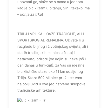
upoznati ga, slaže se s nama u jednom –
kad je biciklizam u pitanju, Sinj itekako ima
–
konja za trku
!
TRILJ I VRLIKA – OAZE TRADICIJE, ALI I
SPORTSKOG ADRENALINA. Uživate li u
razgledu biljnog i životinjskog svijeta, ali i
starih tradicijskih mlinica u čistoj i
netaknutoj prirodi (od kojih su neke još i
dan danas u funkciji!), za Vas su idealne
biciklističke staze oko 11 km udaljenog
Trilja. Staza 502 Mlinice pružit će Vam
najbolji uvid u ove jedinstvene sklopove
tradicijske arhitekture.