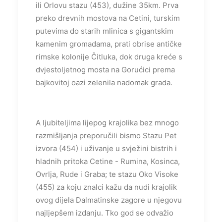
ili Orlovu stazu (453), dužine 35km. Prva
preko drevnih mostova na Cetini, turskim
putevima do starih mlinica s gigantskim
kamenim gromadama, prati obrise antičke
rimske kolonije Čitluka, dok druga kreće s
dvjestoljetnog mosta na Gorućici prema
bajkovitoj oazi zelenila nadomak grada.
A ljubiteljima lijepog krajolika bez mnogo
razmišljanja preporučili bismo Stazu Pet
izvora (454) i uživanje u svježini bistrih i
hladnih pritoka Cetine - Rumina, Kosinca,
Ovrlja, Rude i Graba; te stazu Oko Visoke
(455) za koju znalci kažu da nudi krajolik
ovog dijela Dalmatinske zagore u njegovu
najljepšem izdanju. Tko god se odvažio