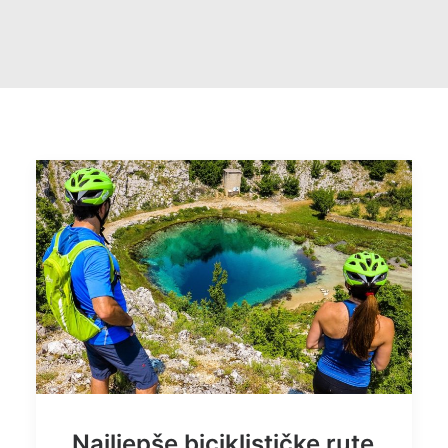
Najljepše biciklističke rute