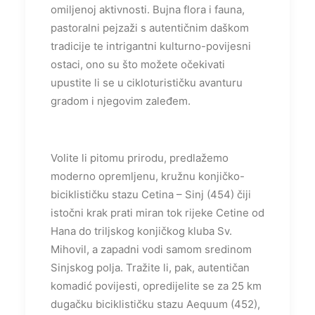
omiljenoj aktivnosti. Bujna flora i fauna,
pastoralni pejzaži s autentičnim daškom
tradicije te intrigantni kulturno-povijesni
ostaci, ono su što možete očekivati
upustite li se u cikloturističku avanturu
gradom i njegovim zaleđem.
Volite li pitomu prirodu, predlažemo
moderno opremljenu, kružnu konjičko-
biciklističku stazu Cetina – Sinj (454) čiji
istočni krak prati miran tok rijeke Cetine od
Hana do triljskog konjičkog kluba Sv.
Mihovil, a zapadni vodi samom sredinom
Sinjskog polja. Tražite li, pak, autentičan
komadić povijesti, opredijelite se za 25 km
dugačku biciklističku stazu Aequum (452),