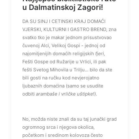
u Dalmatinskoj Zagori!
DA SU SINJ I CETINSKI KRAJ DOMAĆI
VJERSKI, KULTURNI I GASTRO BREND, zna
svatko tko je makar jednom prisustvovao
čuvenoj Alci, Velikoj Gospi - jednoj od
najomiljenijih domaćih religijskih
fjeri,
Fešti Gospe od Ružarije u Vrlici, ili pak
fešti Svetog Mihovila u Trilju... bilo da ste
bili gosti na ručku kod nevjerojatno
ljubaznih domaćina (samo se usudite
odbiti
arambaše i vrličke uštipke
!).
No, možda niste znali da su taj junački grad
ogromnog srca i njegova okolica,
početkom i sredinom kolovoza često