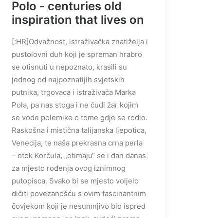
Polo - centuries old
inspiration that lives on
[:HR]Odvažnost, istraživačka znatiželja i
pustolovni duh koji je spreman hrabro
se otisnuti u nepoznato, krasili su
jednog od najpoznatijih svjetskih
putnika, trgovaca i istraživača Marka
Pola, pa nas stoga i ne čudi žar kojim
se vode polemike o tome gdje se rodio.
Raskošna i mistična talijanska ljepotica,
Venecija, te naša prekrasna crna perla
– otok Korčula, „otimaju“ se i dan danas
za mjesto rođenja ovog iznimnog
putopisca. Svako bi se mjesto voljelo
dičiti povezanošću s ovim fascinantnim
čovjekom koji je nesumnjivo bio ispred