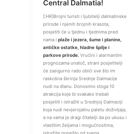
Central Dalmatia!
[:HR]Brojni turisti i ljubitelji dalmatinske
prirode i njenih brojnih krasota,
posjetiti će u tjednu i tjednima pred
nama i
plaže i jezera, šume i planine,
antičke ostatke, hladne špilje i
parkove prirode.
Vrućini i alarmantim
prognozama unatoč, strani posjetitelji
će zasigurno rado obići sve što im
raskošna škrinja Srednje Dalmacije
nudi na dlanu. Donosimo stoga 10
atrakcija koje bi svakako trebali
posjetiti i istražiti u Srednjoj Dalmaciji
koja nudi nevjerojatnu paletu doživljaja,
a na vama je dragi čitatelji da po ukusu i
vlastitim željama i mogućnostima,
istražite ponešto od svega.