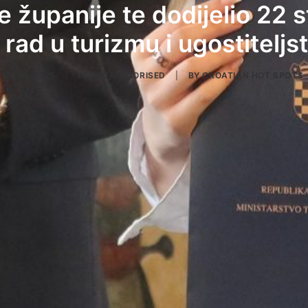
e županije te dodijelio 22 
 rad u turizmu i ugostiteljs
11/03/2025
|
IN
UNCATEGORISED
|
BY
CROATIAN HOT SPOTS