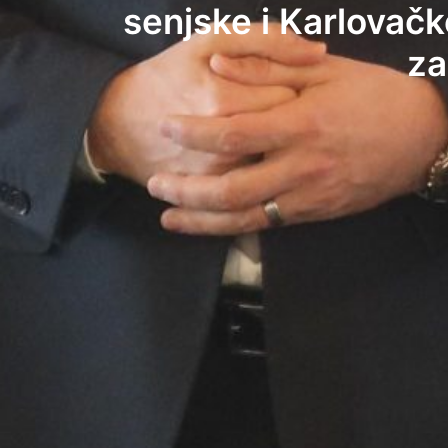
senjske i Karlovačk
za