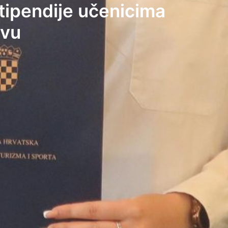
stipendije učenicima
tvu