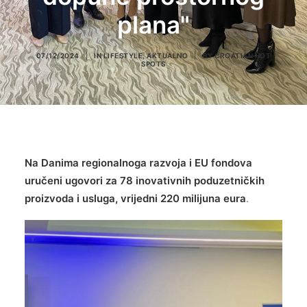
plana"
07/12/2024
|
IN
LIFESTYLE
,
AKTUALNO
|
BY
CROATIAN HOT
SPOTS
Na Danima regionalnoga razvoja i EU fondova
uručeni ugovori za 78 inovativnih poduzetničkih
proizvoda i usluga, vrijedni 220 milijuna eura
.