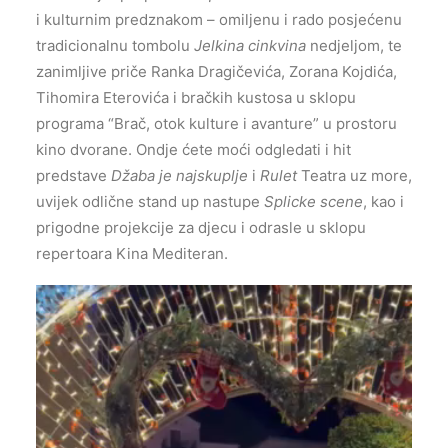
i kulturnim predznakom – omiljenu i rado posjećenu
tradicionalnu tombolu
Jelkina cinkvina
nedjeljom, te
zanimljive priče Ranka Dragičevića, Zorana Kojdića,
Tihomira Eterovića i bračkih kustosa u sklopu
programa “Brač, otok kulture i avanture” u prostoru
kino dvorane. Ondje ćete moći odgledati i hit
predstave
Džaba je najskuplje
i
Rulet
Teatra uz more,
uvijek odlične stand up nastupe
Splicke scene
, kao i
prigodne projekcije za djecu i odrasle u sklopu
repertoara Kina Mediteran.