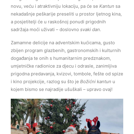
novu, veću i atraktivniju lokaciju, pa će se
Kantun
sa
nekadašnje peškarije preseliti u prostor ljetnog kina,
a posjetitelji će u raskošnoj ponudi prigodnih
sadržaja moći uživati – doslovno
svaki dan
.
Zamamne delicije na adventskim kućicama, gusto
zbijen program glazbenih, gastronomskih i kulturnih
događanja te onih s humanitarnim predznakom,
umjetničke radionice za djecu i odrasle, zanimljiva
prigodna predavanja, kvizovi, tombole, fešte od spize
i kino projekcije, razlog su što je
Božićni kantun
u
kojem bismo se najradije ušuškali – upravo ovaj!