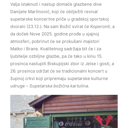
Valja istaknuti i nastup domaće glazbene dive
Danijele Martinović, koji će obilježiti
revival
supetarske koncertne priče u gradskoj sportskoj
dvorani (23.12.). Na sam Božić svirat će
Koperonti
, a
da doček Nove 2025. godine prođe u sjajnoj
atmosferi, pobrinut će se prokušani
majstori
Matko i Brane. Kvalitetnog sadržaja bit će i za
ljubitelje ozbiljne glazbe, pa će tako u kinu 15.
prosinca nastupiti Biskupijski zbor iz Jelse i gosti, a
26. prosinca održat će se tradicionalni koncert u
župnoj crkvi koji pripremaju supetarske kulturne
udruge –
Supetarska božićna kartulina
.