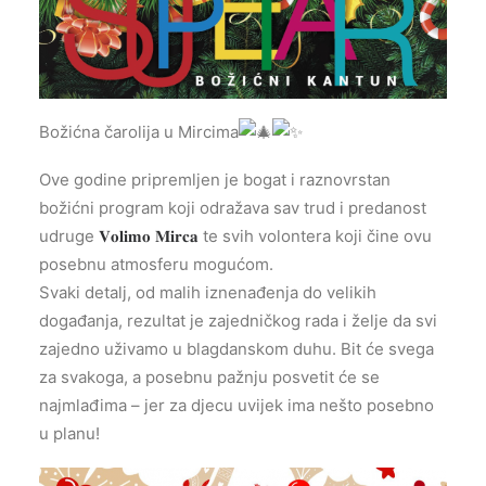
Božićna čarolija u Mircima
Ove godine pripremljen je bogat i raznovrstan
božićni program koji odražava sav trud i predanost
udruge
𝐕𝐨𝐥𝐢𝐦𝐨 𝐌𝐢𝐫𝐜𝐚
te svih volontera koji čine ovu
posebnu atmosferu mogućom.
Svaki detalj, od malih iznenađenja do velikih
događanja, rezultat je zajedničkog rada i želje da svi
zajedno uživamo u blagdanskom duhu. Bit će svega
za svakoga, a posebnu pažnju posvetit će se
najmlađima – jer za djecu uvijek ima nešto posebno
u planu!