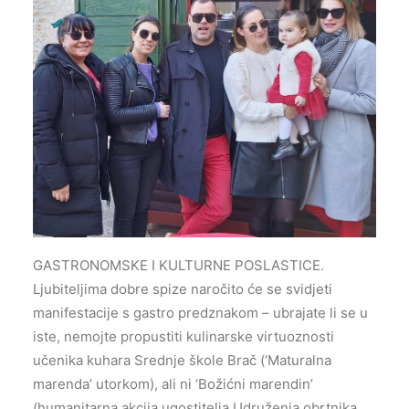
GASTRONOMSKE I KULTURNE POSLASTICE.
Ljubiteljima dobre spize naročito će se svidjeti
manifestacije s gastro predznakom – ubrajate li se u
iste, nemojte propustiti kulinarske virtuoznosti
učenika kuhara Srednje škole Brač (‘Maturalna
marenda’ utorkom), ali ni ‘Božićni marendin’
(humanitarna akcija ugostitelja Udruženja obrtnika