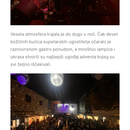
Vesela atmosfera trajala je do dugo u noć. Čak devet
božićnih kućica supetarskih ugostitelja očaralo je
raznovrsnom gastro ponudom, a mnoštvo lampica i
ukrasa stvorili su najljepši ugođaj adventa kojeg su
svi željno iščekivali.