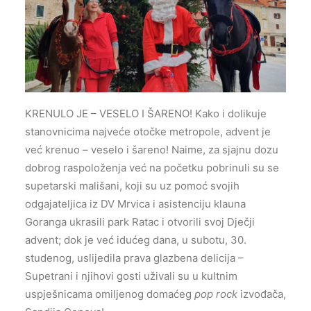
KRENULO JE – VESELO I ŠARENO! Kako i dolikuje
stanovnicima najveće otočke metropole, advent je
već krenuo – veselo i šareno! Naime, za sjajnu dozu
dobrog raspoloženja već na početku pobrinuli su se
supetarski mališani, koji su uz pomoć svojih
odgajateljica iz DV Mrvica i asistenciju klauna
Goranga ukrasili park Ratac i otvorili svoj Dječji
advent; dok je već idućeg dana, u subotu, 30.
studenog, uslijedila prava glazbena delicija –
Supetrani i njihovi gosti uživali su u kultnim
uspješnicama omiljenog domaćeg
pop rock
izvođača,