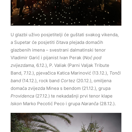
U glazbi uživo posjetitelji će guštati svakog vikenda,
a Supetar će posjetiti čitava plejada domaćih
glazbenih imena – svestrani dalmatinski tenor
Vladimir Garić i pijanist Ivan Perak (
Noć pod
zvijezdama,
6.12.), P. Valiak (Parni Valjak Tribute
Band, 7.12.), pjevačica Katica Marinović (13.12.),
Tonči
band
(14.12.), rock band
Cortez
(20.12.), omiljena
domaća zvijezda Minea s bendom (21.12.), grupa
Providenca
(27.12.) te nekadašnji prvi tenor klape
Iskon
Marko Pecotić Peco i grupa
Naranča
(28.12.).