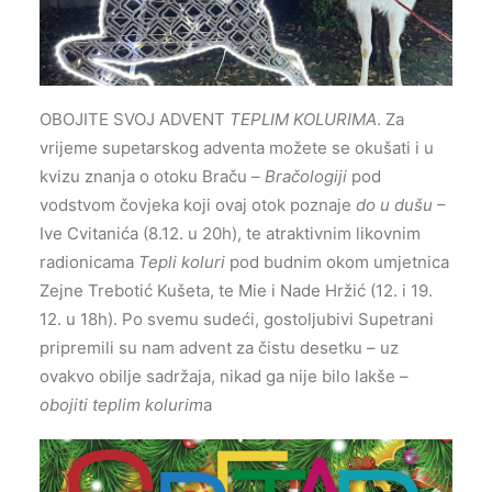
OBOJITE SVOJ ADVENT
TEPLIM KOLURIMA
. Za
vrijeme supetarskog adventa možete se okušati i u
kvizu znanja o otoku Braču –
Bračologiji
pod
vodstvom čovjeka koji ovaj otok poznaje
do u dušu
–
Ive Cvitanića (8.12. u 20h), te atraktivnim likovnim
radionicama
Tepli koluri
pod budnim okom umjetnica
Zejne Trebotić Kušeta, te Mie i Nade Hržić (12. i 19.
12. u 18h). Po svemu sudeći, gostoljubivi Supetrani
pripremili su nam advent za čistu desetku – uz
ovakvo obilje sadržaja, nikad ga nije bilo lakše –
obojiti teplim kolurim
a