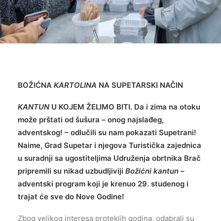
BOŽIĆNA
KARTOLINA
NA SUPETARSKI NAČIN
KANTUN
U KOJEM ŽELIMO BITI. Da i zima na otoku
može prštati od šušura – onog najslađeg,
adventskog! – odlučili su nam pokazati Supetrani!
Naime, Grad Supetar i njegova Turistička zajednica
u suradnji sa ugostiteljima Udruženja obrtnika Brač
pripremili su nikad uzbudljiviji
Božićni kantun
–
adventski program koji je krenuo 29. studenog i
trajat će sve do Nove Godine!
Zbog velikog interesa proteklih godina, odabrali su