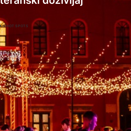
teranski doživljaj
AN HOT SPOTS