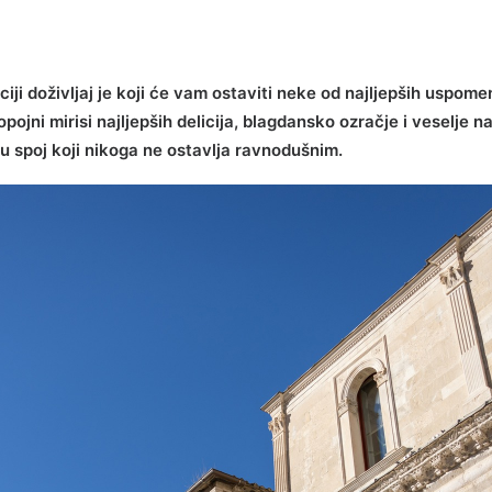
i doživljaj je koji će vam ostaviti neke od najljepših uspomen
i opojni mirisi najljepših delicija, blagdansko ozračje i veselj
 su spoj koji nikoga ne ostavlja ravnodušnim.