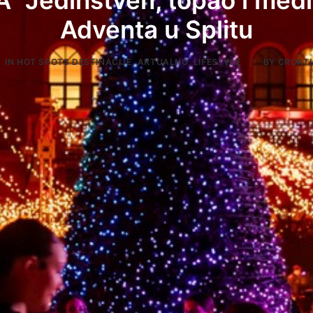
" Jedinstven, topao i medi
Adventa u Splitu
IN
HOT SPOTS DESTINACIJE
,
AKTUALNO
,
LIFESTYLE
|
BY
CROATI