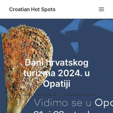
Croatian Hot Spots
Aktivni odmor
Gastro
Destinacije
Lifestyle
Dani hrvatskog
Magazin
turizma 2024. u
Blog
Opatiji
O nama
04/11/2024
|
IN
AKTUALNO
|
BY
CROATIAN HOT SPOTS
Search