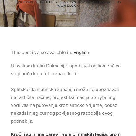
06/09/2021
|
IN
LIFESTYLE
,
AKTIVNI ODMOR
,
AKTUALNO
|
BY
MAJA ZLOKIC
This post is also available in:
English
U svakom kutku Dalmacije ispod svakog kamenčića
stoji priča koju tek treba otkriti…
Splitsko-dalmatinska županija može se upoznavati
na različite načine, projekt Dalmacija Storytelling
vodi vas na putovanje kroz antičko vrijeme, dokaz
nekadašnjeg burnog povijesnog razdoblja ovog
podneblja.
Kročili su njime carevi, vojnici rimskih legija, brojni