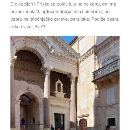
Dioklecijan i Priska se pojavljuju na balkonu, on ima
purpurni plašt, optočen draguljima i biserima, po
uzoru na istočnjačke careve, perzijske. Podiže desnu
ruku i viče „Ave”!