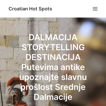
Croatian Hot Spots
Aktivni odmor
DALMACIJA
Gastro
STORYTELLING
Destinacije
Lifestyle
DESTINACIJA
Magazin
Putevima antike
Blog
upoznajte slavnu
O nama
prošlost Srednje
Dalmacije
Search