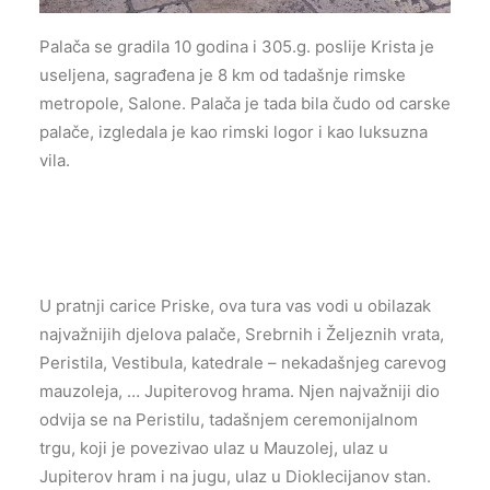
Palača se gradila 10 godina i 305.g. poslije Krista je
useljena, sagrađena je 8 km od tadašnje rimske
metropole, Salone. Palača je tada bila čudo od carske
palače, izgledala je kao rimski logor i kao luksuzna
vila.
U pratnji carice Priske, ova tura vas vodi u obilazak
najvažnijih djelova palače, Srebrnih i Željeznih vrata,
Peristila, Vestibula, katedrale – nekadašnjeg carevog
mauzoleja, … Jupiterovog hrama. Njen najvažniji dio
odvija se na Peristilu, tadašnjem ceremonijalnom
trgu, koji je povezivao ulaz u Mauzolej, ulaz u
Jupiterov hram i na jugu, ulaz u Dioklecijanov stan.