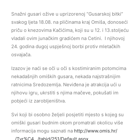
Snažni gusari ožive u uprizorenoj “Gusarskoj bitki”
svakog ljeta 18.08. na pličinama kraj Omiša, donoseći
priču o knezovima Kačićima, koji su u 12. i 13.stoljeću
vladali ovim junačkim gradićem na Cetini. I njihovoj
24. godina dugoj uspješnoj borbi protiv mletačkih
osvajača.
Izazov je naći se oči u oči s kostimiranim potomcima
nekadašnjih omiških gusara, nekada najstrašnijim
ratnicima Sredozemlja. Neviđena je atrakcija ući u
njihovu igru, ukrstiti s njima mačeve, pokušati im
pobjeći iz zarobljeništva.
Svi koji bi osobno željeli posjetiti mjesto s kojeg su
omiški gusari budnim okom promatrali okolicu više
informacija mogu saznati na
http://www.omis.hr/
…/Tvr%C4…/tabid/251/Default.aspx