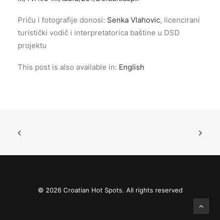
Priču i fotografije donosi:
Senka Vlahovic
, licencirani
turistički vodič i interpretatorica baštine u DSD
projektu
This post is also available in:
English
© 2026 Croatian Hot Spots. All rights reserved