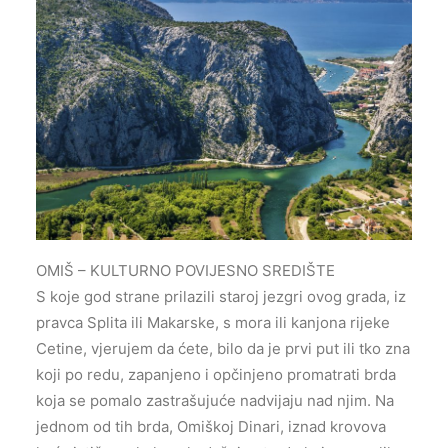
OMIŠ – KULTURNO POVIJESNO SREDIŠTE
S koje god strane prilazili staroj jezgri ovog grada, iz
pravca Splita ili Makarske, s mora ili kanjona rijeke
Cetine, vjerujem da ćete, bilo da je prvi put ili tko zna
koji po redu, zapanjeno i opčinjeno promatrati brda
koja se pomalo zastrašujuće nadvijaju nad njim. Na
jednom od tih brda, Omiškoj Dinari, iznad krovova