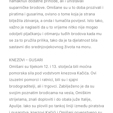
namaknuli dodatne prihode, ali i uništavali
suparničke brodove. Omišane su u to doba prozivali i
piratima i gusarima, ovisno o tome koja je strana
bilježila zbivanja, a onda i tumačila povijest. Isto tako,
važno je naglasiti da u to vrijeme nitko nije mogao
odoljeti pljačkanju i otimanju tuđih brodova kada mu
se za to pružila prilika, tako da je ta djelatnost bila
sastavni dio srednjovjekovnog života na moru.
KNEZOVI – GUSARI
Omišani su tijekom 12. i 13. stoljeća bili moćna
pomorska sila pod vodstvom knezova Kačića. Ovi
izuzetni pomorci i ratnici, bili su i sjajni
brodograditelji, ali i trgovci. Zabilježeno je da su
svojim poznatim brodicama na vesla, Omiškim
strijelama, znali doploviti i do obala juže Italije,
Apulije. Iako su plovili po tankoj liniji između piratstva
i gusarstva, knezovi Kačići i Omišani prvenstveno su