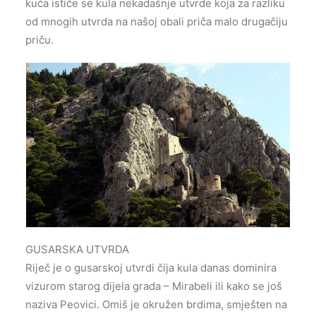
kuća ističe se kula nekadašnje utvrde koja za razliku
od mnogih utvrda na našoj obali priča malo drugačiju
priču.
GUSARSKA UTVRDA
Riječ je o gusarskoj utvrdi čija kula danas dominira
vizurom starog dijela grada – Mirabeli ili kako se još
naziva Peovici. Omiš je okružen brdima, smješten na