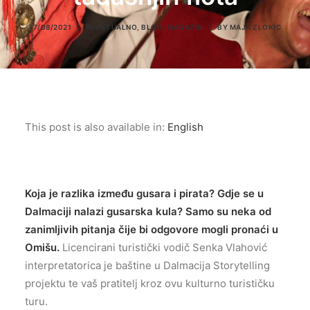
17/08/2021
|
IN
AKTUALNO
,
BLOG
,
MAGAZIN
|
BY
MAJA ZLOKIC
This post is also available in:
English
Koja je razlika između gusara i pirata? Gdje se u
Dalmaciji nalazi gusarska kula? Samo su neka od
zanimljivih pitanja čije bi odgovore mogli pronaći u
Omišu.
Licencirani turistički vodič Senka Vlahović
interpretatorica je baštine u Dalmacija Storytelling
projektu te vaš pratitelj kroz ovu kulturno turističku
turu.