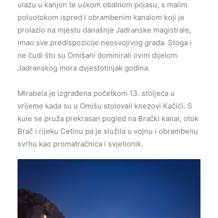
ulazu u kanjon te uskom obalnom pojasu, s malim
poluotokom ispred i obrambenim kanalom koji je
prolazio na mjestu današnje Jadranske magistrale,
imao sve predispozicije neosvojivog grada. Stoga i
ne čudi što su Omišani dominirali ovim dijelom
Jadranskog mora dvjestotinjak godina.
Mirabela je izgrađena početkom 13. stoljeća u
vrijeme kada su u Omišu stolovali knezovi Kačići. S
kule se pruža prekrasan pogled na Brački kanal, otok
Brač i rijeku Cetinu pa je služila u vojnu i obrambenu
svrhu kao promatračnica i svjetionik.