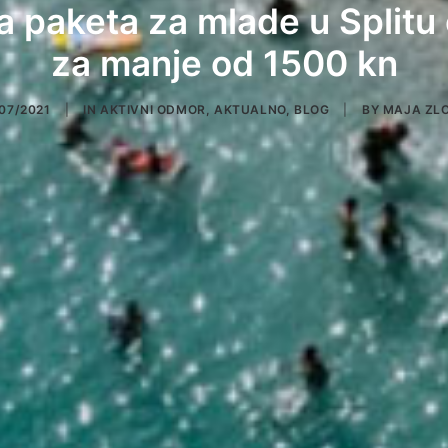
 paketa za mlade u Splitu
za manje od 1500 kn
07/2021
|
IN
AKTIVNI ODMOR
,
AKTUALNO
,
BLOG
|
BY
MAJA ZLO