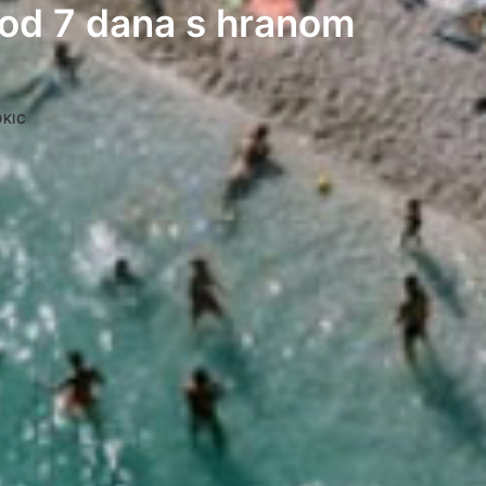
 od 7 dana s hranom
KIC