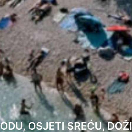
ODU, OSJETI SREĆU, DOŽ