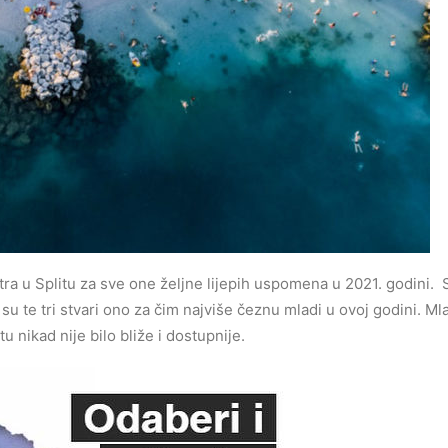
tra u Splitu za sve one željne lijepih uspomena u 2021. godini. 
su te tri stvari ono za čim najviše čeznu mladi u ovoj godini. Mlad
u nikad nije bilo bliže i dostupnije.