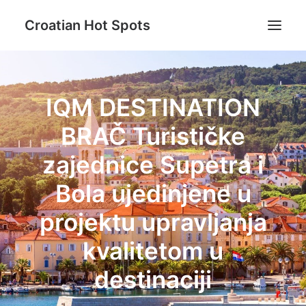
Croatian Hot Spots
Aktivni odmor
IQM DESTINATION
Gastro
BRAČ Turističke
Destinacije
Lifestyle
zajednice Supetra i
Magazin
Bola ujedinjene u
Blog
projektu upravljanja
O nama
kvalitetom u
Search
destinaciji