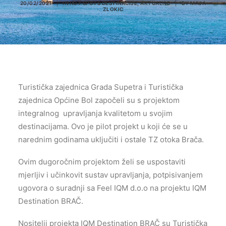
20/02/2021
|
IN
HOT SPOTS DESTINACIJE
,
AKTUALNO
|
BY
MAJA
ZLOKIC
Turistička zajednica Grada Supetra i Turistička
zajednica Općine Bol započeli su s projektom
integralnog upravljanja kvalitetom u svojim
destinacijama. Ovo je pilot projekt u koji će se u
narednim godinama uključiti i ostale TZ otoka Brača.
Ovim dugoročnim projektom želi se uspostaviti
mjerljiv i učinkovit sustav upravljanja, potpisivanjem
ugovora o suradnji sa Feel IQM d.o.o na projektu IQM
Destination BRAČ.
Nositelji projekta IQM Destination BRAČ su Turistička