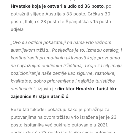
Hrvatske koja je ostvarila udio od 36 posto
, po
potražnji slijede Austrija s 33 posto, Grčka s 30
posto, Italija s 28 posto te Španjolska s 15 posto
udjela.
„Ovo su odlični pokazatelji na nama vrlo važnom
austrijskom tržištu. Posljedica je to, između ostalog, i
kontinuiranih promotivnih aktivnosti koje provodimo
na najvažnijim emitivnim tržištima, a koje za cilj imaju
pozicioniranje naše zemlje kao sigurne, raznolike,
kvalitetne, dobro pripremljene i najbliže turističke
destinacije“
, izjavio je
direktor Hrvatske turističke
zajednice Kristjan Staničić
.
Rezultati također pokazuju kako je potražnja za
putovanjima na ovom tržištu vrlo izražena jer je 23
posto ispitanika već bukiralo putovanje u 2021.
godini, dok će 73 posto ispitanika svoja putovanja