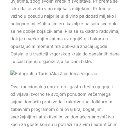
uvjetima, zbog svojih krepkih svojstava. Priprema se
tako da se vrelo vino miješa s mlijekom. Pritom je
važno u posudu najprije uliti vino pa dodati mlijeko i
polagano miješati u smjeru kazaljke na satu sve dok
se ne dobije boja ciklame. Pila se sukladno radovima,
dok je u večernjim satima uz ognjište i bukaru u
opuštajućim momentima dobivala značaj ugode.
Ostala je u tradiciji vrgorskog kraja do današnjih dana
i u čast njenu organiziraju se Dani bikle.
Ova tradicionalna eno-etno i gastro fešta njeguje i
oživljava izvorno te svojom ponudom večernjega
sajma domaćih proizvoda i rukotvorina, folklornim i
zabavnim programom čini ovaj kraj bogatijim,
sadržajnijim i atraktivnijim za domaće stanovništvo
kao i za goste koji su u potrazi za živim i autentičnim