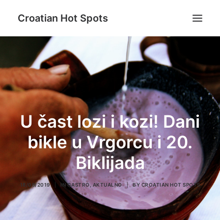
Croatian Hot Spots
Aktivni odmor
Gastro
Destinacije
Lifestyle
U čast lozi i kozi! Dani
Magazin
bikle u Vrgorcu i 20.
Blog
Biklijada
O nama
18/09/2019
|
IN
GASTRO
,
AKTUALNO
|
BY
CROATIAN HOT SPOTS
Search