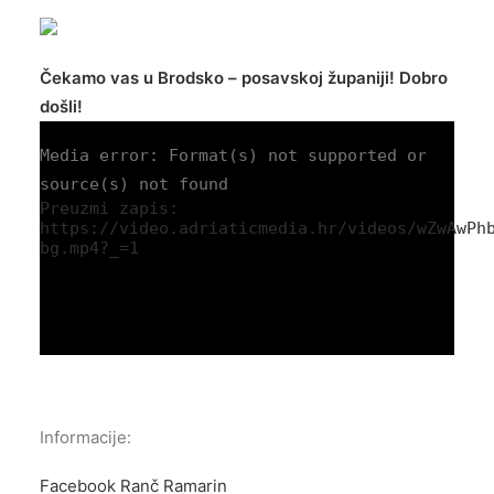
Čekamo vas u Brodsko – posavskoj županiji! Dobro
došli!
Media error: Format(s) not supported or
source(s) not found
Preuzmi zapis:
https://video.adriaticmedia.hr/videos/wZwAwPh
bg.mp4?_=1
Informacije:
Facebook Ranč Ramarin