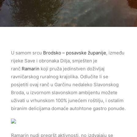
U samom srcu
Brodsko – posavske županije
, između
rijeke Save i obronaka Dilja, smješten je
ranč
Ramarin
koji pruža jedinstven doživljaj
ravničarskog ruralnog krajolika. Odlučite li se
posjetiti ovaj ranč u Garčinu nedaleko Slavonskog
Broda, u izvornom slavonskom ambijentu možete
uživati u vrhunskom 100% junećem roštilju, i ostalim
biranim delicijama domaće autohtone gastro ponude.
Ramarin nudi pregršt aktivnosti, no izdvajaju se