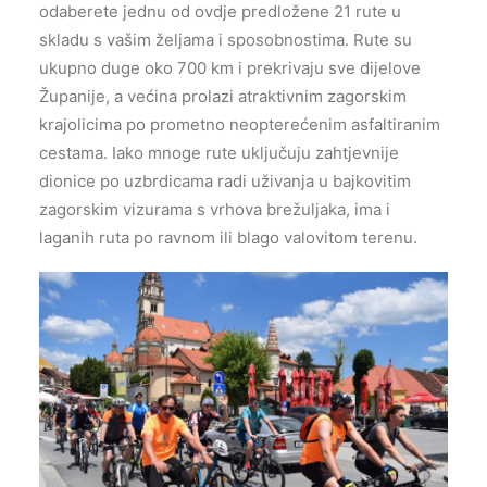
odaberete jednu od ovdje predložene 21 rute u
skladu s vašim željama i sposobnostima. Rute su
ukupno duge oko 700 km i prekrivaju sve dijelove
Županije, a većina prolazi atraktivnim zagorskim
krajolicima po prometno neopterećenim asfaltiranim
cestama. Iako mnoge rute uključuju zahtjevnije
dionice po uzbrdicama radi uživanja u bajkovitim
zagorskim vizurama s vrhova brežuljaka, ima i
laganih ruta po ravnom ili blago valovitom terenu.