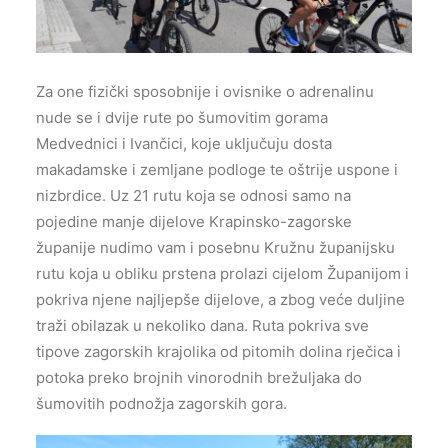
Za one fizički sposobnije i ovisnike o adrenalinu
nude se i dvije rute po šumovitim gorama
Medvednici i Ivančici, koje uključuju dosta
makadamske i zemljane podloge te oštrije uspone i
nizbrdice. Uz 21 rutu koja se odnosi samo na
pojedine manje dijelove Krapinsko-zagorske
županije nudimo vam i posebnu Kružnu županijsku
rutu koja u obliku prstena prolazi cijelom Županijom i
pokriva njene najljepše dijelove, a zbog veće duljine
traži obilazak u nekoliko dana. Ruta pokriva sve
tipove zagorskih krajolika od pitomih dolina rječica i
potoka preko brojnih vinorodnih brežuljaka do
šumovitih podnožja zagorskih gora.