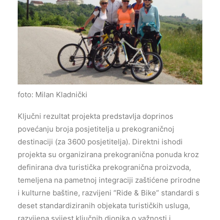
foto: Milan Kladnički
Ključni rezultat projekta predstavlja doprinos
povećanju broja posjetitelja u prekograničnoj
destinaciji (za 3600 posjetitelja). Direktni ishodi
projekta su organizirana prekogranična ponuda kroz
definirana dva turistička prekogranična proizvoda,
temeljena na pametnoj integraciji zaštićene prirodne
i kulturne baštine, razvijeni “Ride & Bike” standardi s
deset standardiziranih objekata turističkih usluga,
razvijena svijest ključnih dionika o važnosti i