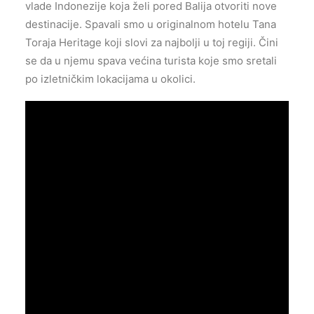
vlade Indonezije koja želi pored Balija otvoriti nove
destinacije. Spavali smo u originalnom hotelu Tana
Toraja Heritage koji slovi za najbolji u toj regiji. Čini
se da u njemu spava većina turista koje smo sretali
po izletničkim lokacijama u okolici.