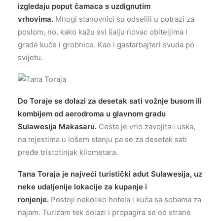
izgledaju poput čamaca s uzdignutim
vrhovima.
Mnogi stanovnici su odselili u potrazi za
poslom, no, kako kažu svi šalju novac obiteljima i
grade kuće i grobnice. Kao i gastarbajteri svuda po
svijetu.
Do Toraje se dolazi za desetak sati vožnje busom ili
kombijem od aerodroma u glavnom gradu
Sulawesija Makasaru.
Cesta je vrlo zavojita i uska,
na mjestima u lošem stanju pa se za desetak sati
pređe tristotinjak kilometara.
Tana Toraja je najveći turistički adut Sulawesija, uz
neke udaljenije lokacije za kupanje i
ronjenje.
Postoji nekoliko hotela i kuća sa sobama za
najam. Turizam tek dolazi i propagira se od strane