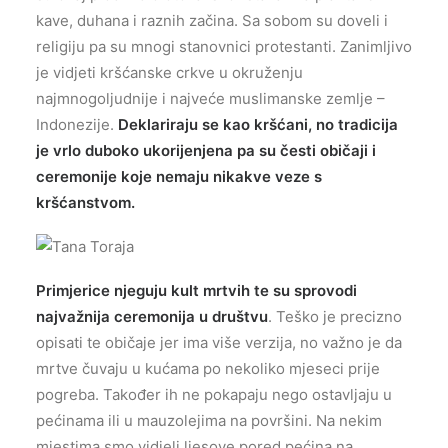
kave, duhana i raznih začina. Sa sobom su doveli i
religiju pa su mnogi stanovnici protestanti. Zanimljivo
je vidjeti kršćanske crkve u okruženju
najmnogoljudnije i najveće muslimanske zemlje –
Indonezije.
Deklariraju se kao kršćani, no tradicija
je vrlo duboko ukorijenjena pa su česti običaji i
ceremonije koje nemaju nikakve veze s
kršćanstvom.
Primjerice njeguju kult mrtvih te su sprovodi
najvažnija ceremonija u društvu
. Teško je precizno
opisati te običaje jer ima više verzija, no važno je da
mrtve čuvaju u kućama po nekoliko mjeseci prije
pogreba. Također ih ne pokapaju nego ostavljaju u
pećinama ili u mauzolejima na površini. Na nekim
mjestima smo vidjeli ljesove pored pećina na