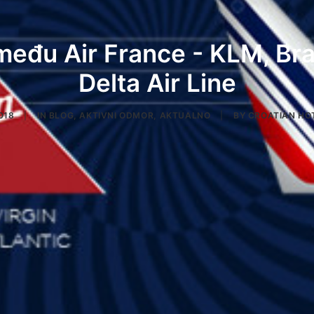
među Air France - KLM, Bra
Delta Air Line
018
|
IN
BLOG
,
AKTIVNI ODMOR
,
AKTUALNO
|
BY
CROATIAN HO