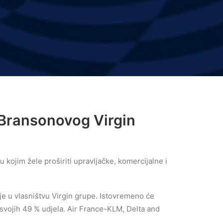
 Bransonovog Virgin
u kojim žele proširiti upravljačke, komercijalne i
je u vlasništvu Virgin grupe. Istovremeno će
i svojih 49 % udjela. Air France-KLM, Delta and