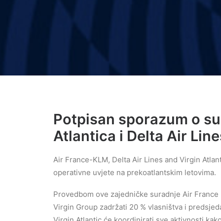
Potpisan sporazum o su
Atlantica i Delta Air Line
Air France-KLM, Delta Air Lines and Virgin Atlant
operativne uvjete na prekoatlantskim letovima.
Provedbom ove zajedničke suradnje Air France i 
Virgin Group zadržati 20 % vlasništva i predsjeda
Virgin Atlantic će koordinirati sve aktivnosti ka