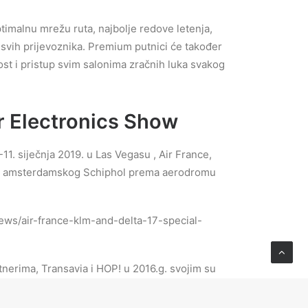
ptimalnu mrežu ruta, najbolje redove letenja,
 svih prijevoznika. Premium putnici će također
st i pristup svim salonima zračnih luka svakog
r Electronics Show
1. siječnja 2019. u Las Vegasu , Air France,
lle i amsterdamskog Schiphol prema aerodromu
ews/air-france-klm-and-delta-17-special-
tnerima, Transavia i HOP! u 2016.g. svojim su
evezenih u 2016.g. Air France-KLM iz zračne luke