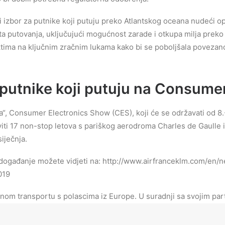
lji izbor za putnike koji putuju preko Atlantskog oceana nudeći o
ta putovanja, uključujući mogućnost zarade i otkupa milja preko
tima na ključnim zračnim lukama kako bi se poboljšala povezano
putnike koji putuju na Consume
, Consumer Electronics Show (CES), koji će se održavati od 8.-1
taviti 17 non-stop letova s pariškog aerodroma Charles de Gau
siječnja.
događanje možete vidjeti na: http://www.airfranceklm.com/en/n
019
alnom transportu s polascima iz Europe. U suradnji sa svojim par
 svijeta. S flotom od 534 zrakoplova i 93,4 milijuna putnika pr
rizu broje 2200 letova dnevno.