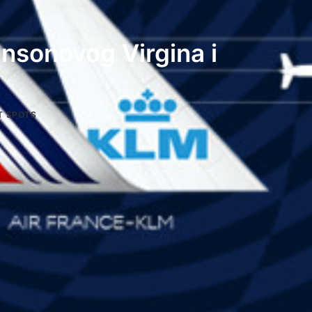
nsonovog Virgina i
T SPOTS