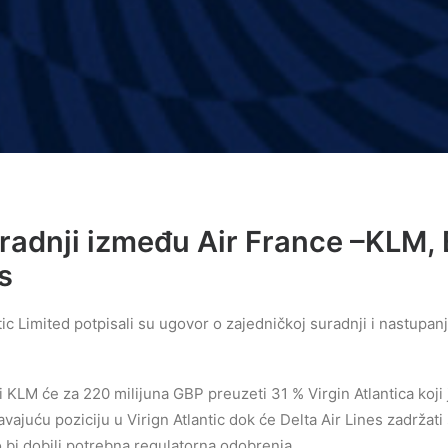
radnji između Air France –KLM,
s
ic Limited potpisali su ugovor o zajedničkoj suradnji i nastupanj
KLM će za 220 milijuna GBP preuzeti 31 % Virgin Atlantica koji 
vajuću poziciju u Virign Atlantic dok će Delta Air Lines zadržat
ko bi dobili potrebna regulatorna odobrenja.