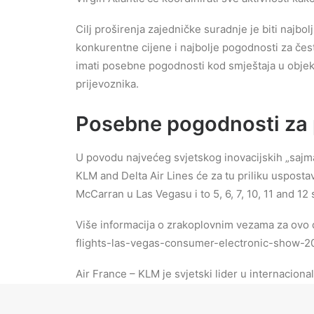
Cilj proširenja zajedničke suradnje je biti najbo
konkurentne cijene i najbolje pogodnosti za čes
imati posebne pogodnosti kod smještaja u objek
prijevoznika.
Posebne pogodnosti za 
U povodu najvećeg svjetskog inovacijskih „sajma“
KLM and Delta Air Lines će za tu priliku uspos
McCarran u Las Vegasu i to 5, 6, 7, 10, 11 and 12 
Više informacija o zrakoplovnim vezama za ovo 
flights-las-vegas-consumer-electronic-show-2
Air France – KLM je svjetski lider u internacion
putnicima ponudili 320 destinacija u 114 zemalja
Schiphol u Amsterdamu i Charles de Gaulle u Pa