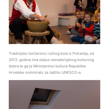
Tradicijsko lončarstvo ručnog kola iz Potravlja, od
2013. godine ima status nematerijalnog kulturnog
dobra te ga je Ministarstvo kulture Republike
Hrvatske nominiralo za zaštitu UNESCO-a.