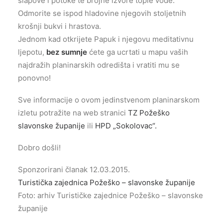
slapove i potoke te brojne izvore tople vode.
Odmorite se ispod hladovine njegovih stoljetnih
krošnji bukvi i hrastova.
Jednom kad otkrijete Papuk i njegovu meditativnu
ljepotu,
bez sumnje
ćete ga ucrtati u mapu vaših
najdražih planinarskih odredišta i vratiti mu se
ponovno!
Sve informacije o ovom jedinstvenom planinarskom
izletu potražite na web stranici
TZ Požeško
slavonske županije
ili
HPD „Sokolovac“.
Dobro došli!
Sponzorirani članak 12.03.2015.
Turistička zajednica Požeško – slavonske županije
Foto: arhiv Turističke zajednice Požeško – slavonske
županije