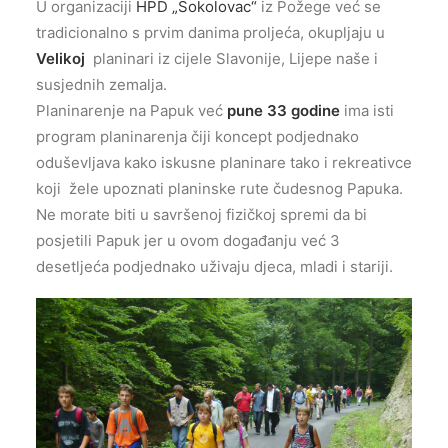
U organizaciji
HPD „Sokolovac“
iz Požege već se
tradicionalno s prvim danima proljeća, okupljaju u
Velikoj
planinari iz cijele Slavonije, Lijepe naše i
susjednih zemalja.
Planinarenje na Papuk već
pune 33 godine
ima isti
program planinarenja čiji koncept podjednako
oduševljava kako iskusne planinare tako i rekreativce
koji žele upoznati planinske rute čudesnog Papuka.
Ne morate biti u savršenoj fizičkoj spremi da bi
posjetili Papuk jer u ovom događanju već 3
desetljeća podjednako uživaju djeca, mladi i stariji.