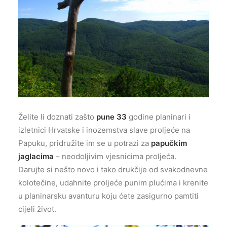
Želite li doznati zašto
pune 33
godine planinari i
izletnici Hrvatske i inozemstva slave proljeće na
Papuku, pridružite im se u potrazi za
papučkim
jaglacima
– neodoljivim vjesnicima proljeća.
Darujte si nešto novo i tako drukčije od svakodnevne
kolotečine, udahnite proljeće punim plućima i krenite
u planinarsku avanturu koju ćete zasigurno pamtiti
cijeli život.