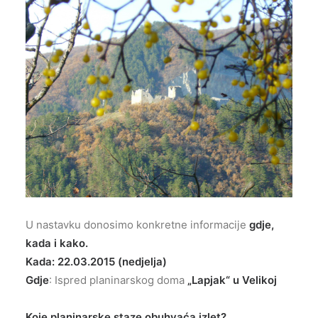
U nastavku donosimo konkretne informacije
gdje,
kada i kako.
Kada: 22.03.2015 (nedjelja)
Gdje
: Ispred planinarskog doma
„Lapjak“ u Velikoj
Koje planinarske staze obuhvaća izlet?