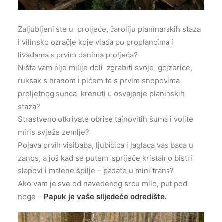
Zaljubljeni ste u proljeće, čaroliju planinarskih staza
i vilinsko ozračje koje vlada po proplancima i
livadama s prvim danima proljeća?
Ništa vam nije milije doli zgrabiti svoje gojzerice,
ruksak s hranom i pićem te s prvim snopovima
proljetnog sunca krenuti u osvajanje planinskih
staza?
Strastveno otkrivate obrise tajnovitih šuma i volite
miris svježe zemlje?
Pojava prvih visibaba, ljubičica i jaglaca vas baca u
zanos, a još kad se putem ispriječe kristalno bistri
slapovi i malene špilje – padate u mini trans?
Ako vam je sve od navedenog srcu milo, put pod
noge –
Papuk je vaše slijedeće odredište.