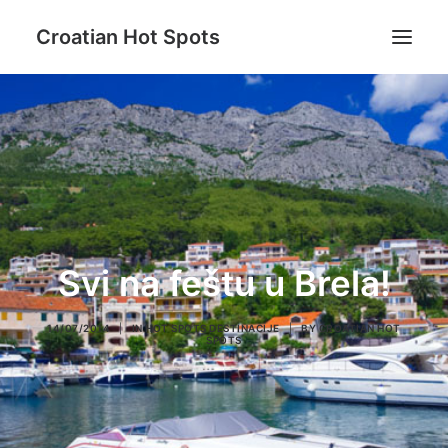
Croatian Hot Spots
Aktivni odmor
Gastro
Destinacije
Lifestyle
Magazin
Svi na feštu u Brela!
Blog
O nama
14/07/2014
|
IN
HOT SPOTS DESTINACIJE
|
BY
CROATIAN HOT
SPOTS
Search