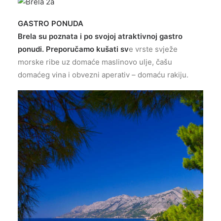
GASTRO PONUDA
Brela su poznata i po svojoj atraktivnoj gastro
ponudi. Preporučamo kušati sv
e vrste svježe
morske ribe uz domaće maslinovo ulje, čašu
domaćeg vina i obvezni aperativ – domaću rakiju.