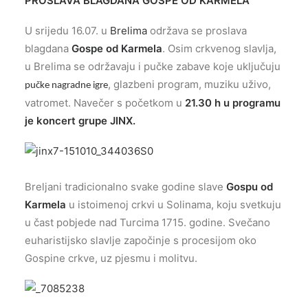
PROSLAVA BLAGDANA GOSPE OD KARMELA
U srijedu 16.07. u
Brelima
održava se proslava
blagdana
Gospe od Karmela
. Osim crkvenog slavlja,
u Brelima se održavaju i pučke zabave koje uključuju
, glazbeni program, muziku uživo,
pučke nagradne igre
vatromet. Navečer s početkom u
21.30 h u programu
je koncert grupe JINX.
Breljani tradicionalno svake godine slave
Gospu od
Karmela
u istoimenoj crkvi u Solinama, koju svetkuju
u čast pobjede nad Turcima 1715. godine. Svečano
euharistijsko slavlje započinje s procesijom oko
Gospine crkve, uz pjesmu i molitvu.