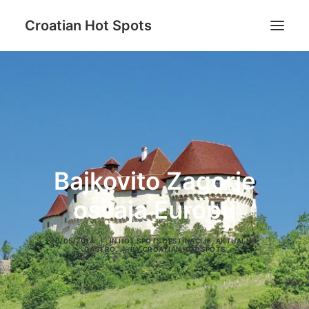
Croatian Hot Spots
Aktivni odmor
Gastro
Destinacije
Lifestyle
Bajkovito Zagorje
Magazin
osvaja Europu
Blog
O nama
30/05/2014
|
IN
HOT SPOTS DESTINACIJE
,
AKTUALNO
,
GASTRO
|
BY
CROATIAN HOT SPOTS
Search