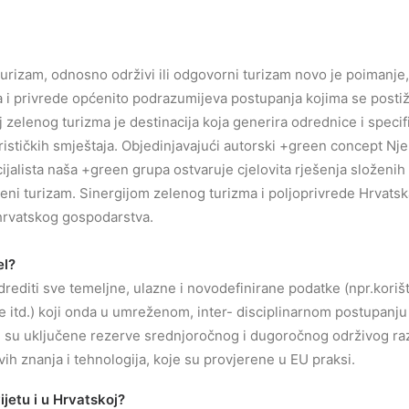
turizam, odnosno održivi ili odgovorni turizam novo je poimanje
va i privrede općenito podrazumijeva postupanja kojima se posti
lj zelenog turizma je destinacija koja generira odrednice i speci
urističkih smještaja. Objedinjavajući autorski +green concept N
lista naša +green grupa ostvaruje cjelovita rješenja složenih pro
eleni turizam. Sinergijom zelenog turizma i poljoprivrede Hrvatsk
 hrvatskog gospodarstva.
el?
rediti sve temeljne, ulazne i novodefinirane podatke (npr.korišt
je itd.) koji onda u umreženom, inter- disciplinarnom postupanj
i su uključene rezerve srednjoročnog i dugoročnog održivog raz
vih znanja i tehnologija, koje su provjerene u EU praksi.
jetu i u Hrvatskoj?