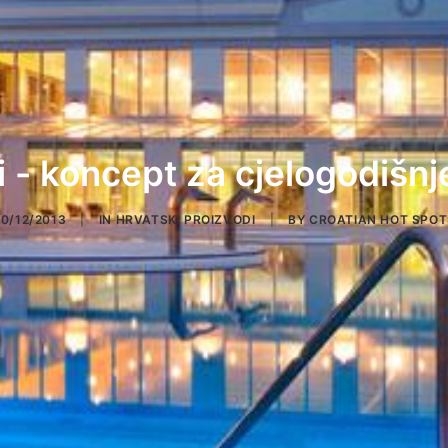
i - koncept za cjelogodišn
0/12/2013
|
IN
HRVATSKI PROIZVODI
|
BY
CROATIAN HOT SPOT