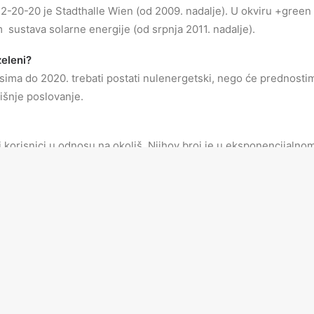
2-20-20 je Stadthalle Wien (od 2009. nadalje). U okviru +green
 sustava solarne energije (od srpnja 2011. nadalje).
zeleni?
ima do 2020. trebati postati nulenergetski, nego će prednostim
dišnje poslovanje.
i korisnici u odnosu na okoliš. Njihov broj je u eksponencijalnom
atljivi brend zelenog turizma?
g turizma Hrvatska afirmira jedan od svojih temeljnih, nacional
na otocima?
lenog turizma na otocima; oni su zajedno s kontinentalnom Hrv
rolNav=”true” width=”720 px” height=”360 px”]