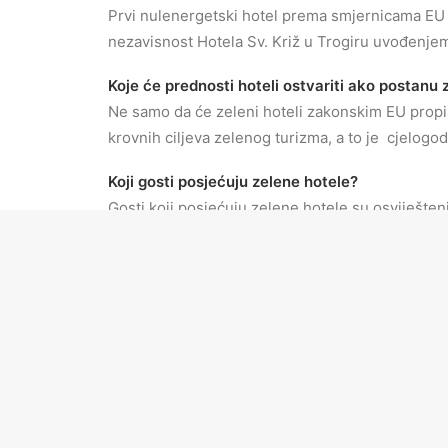
Prvi nulenergetski hotel prema smjernicama EU 
nezavisnost Hotela Sv. Križ u Trogiru uvođenjem
Koje će prednosti hoteli ostvariti ako postanu 
Ne samo da će zeleni hoteli zakonskim EU propis
krovnih ciljeva zelenog turizma, a to je cjelogo
Koji gosti posjećuju zelene hotele?
Gosti koji posjećuju zelene hotele su osviješten
novog profila turista i turizma ovog milenija.
Ima li Hrvatska potencijala da postane prepozn
Upravo stvaranjem prepoznatljivog brenda zeleno
Kakva je mogućnost razvoja zelenog turizma 
Hrvatska ima nesagledive mogućnosti razvoja ze
[nivo effect=”fade” directionNav=”button” cont