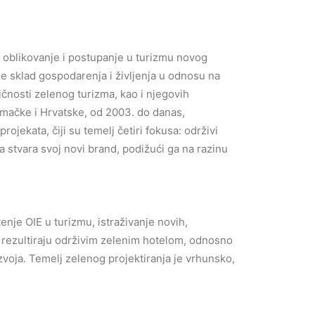
, oblikovanje i postupanje u turizmu novog
že sklad gospodarenja i življenja u odnosu na
fičnosti zelenog turizma, kao i njegovih
jemačke i Hrvatske, od 2003. do danas,
jekata, čiji su temelj četiri fokusa: održivi
a stvara svoj novi brand, podižući ga na razinu
enje OIE u turizmu, istraživanje novih,
u rezultiraju održivim zelenim hotelom, odnosno
voja. Temelj zelenog projektiranja je vrhunsko,