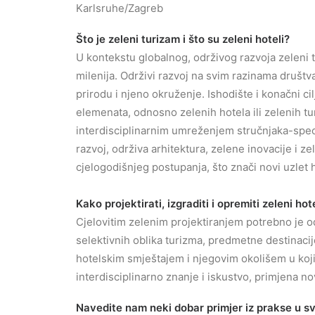
Karlsruhe/Zagreb
Što je zeleni turizam i što su zeleni hoteli?
U kontekstu globalnog, održivog razvoja zeleni 
milenija. Održivi razvoj na svim razinama društ
prirodu i njeno okruženje. Ishodište i konačni ci
elemenata, odnosno zelenih hotela ili zelenih t
interdisciplinarnim umreženjem stručnjaka-specija
razvoj, održiva arhitektura, zelene inovacije i z
cjelogodišnjeg postupanja, što znači novi uzlet
Kako projektirati, izgraditi i opremiti zeleni hot
Cjelovitim zelenim projektiranjem potrebno je od
selektivnih oblika turizma, predmetne destinaci
hotelskim smještajem i njegovim okolišem u koj
interdisciplinarno znanje i iskustvo, primjena no
Navedite nam neki dobar primjer iz prakse u svi