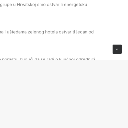
 grupe u Hrvatskoj smo ostvarili energetsku
a i uštedama zelenog hotela ostvariti jedan od
 porastu, budući da se radi o ključnoj odrednici
nih potencijala.
atskom riznica održivog razvoja Hrvatske.