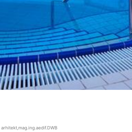
ni arhitekt,mag.ing.aedif.DWB