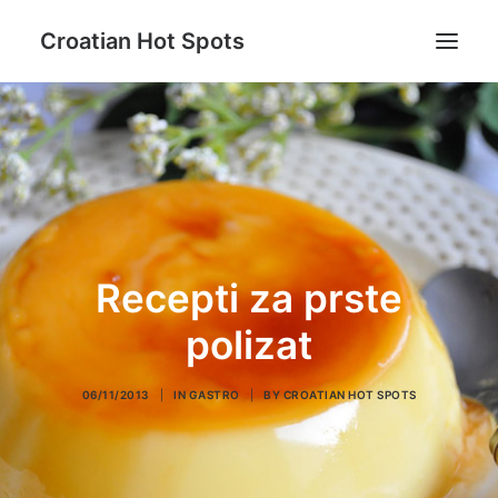
Croatian Hot Spots
Aktivni odmor
Gastro
Destinacije
Lifestyle
Recepti za prste
Magazin
Blog
polizat
O nama
06/11/2013
|
IN
GASTRO
|
BY
CROATIAN HOT SPOTS
Search