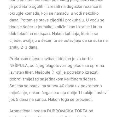
je potrebno oguliti i izrezati na dugačke rezance ili
okrugle komade, koji se namaču u vodi nekoliko
dana. Potom se stave cijediti i prokuhaju. U vodu se
dodaje šećer u jednakoj količini kao i korice i kuha
dok tekućina ne ispari. Nakon kuhanja, korice se
cijede, uvaljaju u šećer, te se ostavljaju da se suše na
zraku 2-3 dana.
Prekrasan mjesec svibanj idealan je za berbu
NEŠPULA, od čijeg blagotovornog ploda se sprema
izvrstan liker. Nešpule (1 kg) je potrebno izrezati i
dobro izmiješati sa jednakom količinom šećera.
Smjesa se ostavi na suncu 40 dana uz povremeno
miješanje, nakon čega se u nju dolije 1 l rakije i ostavi
još 5 dana na suncu. Nakon toga se procijedi.
Aromatična i bogata DUBROVAČKA TORTA od