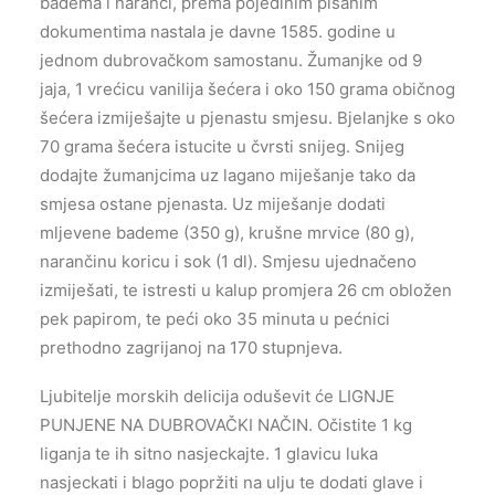
badema i naranči, prema pojedinim pisanim
dokumentima nastala je davne 1585. godine u
jednom dubrovačkom samostanu. Žumanjke od 9
jaja, 1 vrećicu vanilija šećera i oko 150 grama običnog
šećera izmiješajte u pjenastu smjesu. Bjelanjke s oko
70 grama šećera istucite u čvrsti snijeg. Snijeg
dodajte žumanjcima uz lagano miješanje tako da
smjesa ostane pjenasta. Uz miješanje dodati
mljevene bademe (350 g), krušne mrvice (80 g),
narančinu koricu i sok (1 dl). Smjesu ujednačeno
izmiješati, te istresti u kalup promjera 26 cm obložen
pek papirom, te peći oko 35 minuta u pećnici
prethodno zagrijanoj na 170 stupnjeva.
Ljubitelje morskih delicija oduševit će LIGNJE
PUNJENE NA DUBROVAČKI NAČIN. Očistite 1 kg
liganja te ih sitno nasjeckajte. 1 glavicu luka
nasjeckati i blago popržiti na ulju te dodati glave i