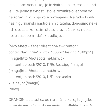
imao i sam senat, koji je inzistirao na umjerenosti pri
jelu te jednostavnosti, što je rezultiralo jednom od
najzdravijih kuhinja koje poznajemo. Na radost svih
naših gurmanski nastrojenih čitatelja, donosimo neke
od recepata koji osim što su pravi užitak za nepca,
nose sa sobom i dašak tradicije…
[nivo effect=”fade” directionNav=”button”
controlNav=”true” width=”600px” height=”360px”]
[image]http://hotspots.net.hr/wp-
content/uploads/2013/11/Rožada.jpg[/image]
[image]http://hotspots.net.hr/wp-
content/uploads/2013/11/Dubrovacka-
kuzina.jpg[/image]
[/nivo]
ORANCINI su slastica od narančine kore, te je jako
bitno da naranče budu poznatog porijekla. Naranču