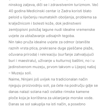
ninskog zaljeva, diči se i zdravstvenim turizmom. Već
40 godina Medicinski centar iz Zadra koristi blato
peloid u liječenju reumatskih oboljenja, problema sa
kralježnicom i bolesti kože, dok jedinstveni
zemljopisni položaj lagune nudi idealne vremenske
uvjete za ublažavanje udisajnih tegoba.
Nin tako pruža idealne uvjete za odmor (stanište
raznih vrsta ptica, prekrasne duge pješčane plaže,
očuvana priroda) i rekreaciju (surfanje zahvaljujući
buri i maestralu), uživanje u kulturnoj baštini, no i u
jedinstvenom muzeju, prvom takvom u Lijepoj našoj
– Muzeju soli.
Naime, Ninjani još uvijek na tradicionalan način
njeguju proizvodnju soli, pa ćete na području gdje se
danas nalazi solana naći ostatke rimske kamene
ploče koja je korištena za uklanjanje morske vode.
Danas se sol sakuplja na isti način, a posebno