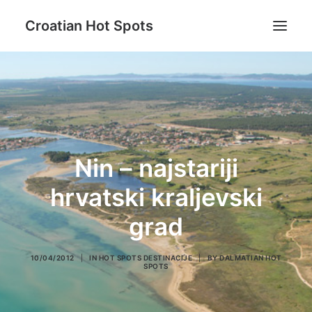
Croatian Hot Spots
Aktivni odmor
Gastro
Destinacije
Lifestyle
Nin – najstariji
Magazin
hrvatski kraljevski
Blog
grad
O nama
10/04/2012
|
IN
HOT SPOTS DESTINACIJE
|
BY
DALMATIAN HOT
SPOTS
Search