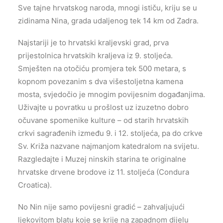
Sve tajne hrvatskog naroda, mnogi ističu, kriju se u
zidinama Nina, grada udaljenog tek 14 km od Zadra.
Najstariji je to hrvatski kraljevski grad, prva
prijestolnica hrvatskih kraljeva iz 9. stoljeća.
Smješten na otočiću promjera tek 500 metara, s
kopnom povezanim s dva višestoljetna kamena
mosta, svjedočio je mnogim povijesnim događanjima.
Uživajte u povratku u prošlost uz izuzetno dobro
očuvane spomenike kulture – od starih hrvatskih
crkvi sagrađenih između 9. i 12. stoljeća, pa do crkve
Sv. Križa nazvane najmanjom katedralom na svijetu.
Razgledajte i Muzej ninskih starina te originalne
hrvatske drvene brodove iz 11. stoljeća (Condura
Croatica).
No Nin nije samo povijesni gradić – zahvaljujući
ljekovitom blatu koje se krije na zapadnom dijelu