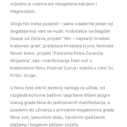
vrijedna je cvjetna sol obogaćena kalcijem i
magnezijem.
Stoga Nin treba posjetiti – samo odaberite jedan od
događaja koji vam se nude: hodočašće na blagdan
Gospe od Zečeva, projekt “Nin – najstariji hrvatski
kraljevski grad”, predstava Hrvatska kruna, festivala
Ninski šokol, projekt “Putevima Petra Zoranića
Ninjanina”, kao i manifestacije Dani soli u
kraljevskom Ninu, Festival Sunca i svjetla u crkvi Sv.
Križa i druge.
U Ninu ćete otkriti bezbroj razloga za užitak, od
razgleda kulturne baštine raspršene diljem jezgre
starog grada Nina do jedinstvenih manifestacija, a
posebno do uživanja u prirodnim bogatstvima grada
Nina: soli, ljekovitom blatu, čarobnim pješčanim
plažama i bogatom ptičjem svijetu.